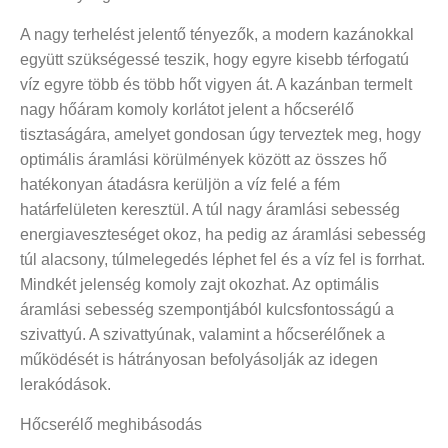
A nagy terhelést jelentő tényezők, a modern kazánokkal
együtt szükségessé teszik, hogy egyre kisebb térfogatú
víz egyre több és több hőt vigyen át. A kazánban termelt
nagy hőáram komoly korlátot jelent a hőcserélő
tisztaságára, amelyet gondosan úgy terveztek meg, hogy
optimális áramlási körülmények között az összes hő
hatékonyan átadásra kerüljön a víz felé a fém
határfelületen keresztül. A túl nagy áramlási sebesség
energiaveszteséget okoz, ha pedig az áramlási sebesség
túl alacsony, túlmelegedés léphet fel és a víz fel is forrhat.
Mindkét jelenség komoly zajt okozhat. Az optimális
áramlási sebesség szempontjából kulcsfontosságú a
szivattyú. A szivattyúnak, valamint a hőcserélőnek a
működését is hátrányosan befolyásolják az idegen
lerakódások.
Hőcserélő meghibásodás