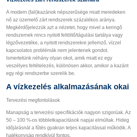
A modern (fali)kazánok népszerűsége miatt meredeken
nő az üzemelő zárt rendszerek százalékos aránya.
Megkérdőjelezzük azt a nézetet, hogy mivel a keringő
rendszernek nincs nyitott feltöltő/tágulási tartálya vagy
légzővezetéke, a nyitott rendszerekre jellemző, vízzel
kapcsolatos problémák nem jelentenek gondot.
Ismertetünk néhány olyan okot, amik miatt ez egy
veszélyes feltételezés, különösen akkor, amikor a kazánt
egy régi rendszerbe szerelik be.
A vízkezelés alkalmazásának okai
Tervezési megfontolások
Manapság a tervezési specifikációk nagyon szigorúak. Az
50 – 100 %-os többletkapacitások napjai elmúltak. Hideg
időjárásnál a fűtés gyakran teljes kapacitással működik. A
hatékonyság rendkívül fontos.