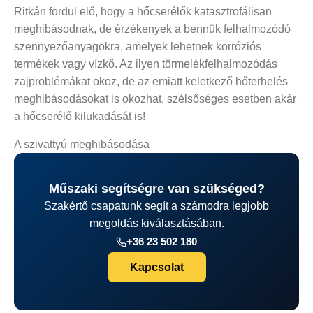
Ritkán fordul elő, hogy a hőcserélők katasztrofálisan
meghibásodnak, de érzékenyek a bennük felhalmozódó
szennyezőanyagokra, amelyek lehetnek korróziós
termékek vagy vízkő. Az ilyen törmelékfelhalmozódás
zajproblémákat okoz, de az emiatt keletkező hőterhelés
meghibásodásokat is okozhat, szélsőséges esetben akár
a hőcserélő kilukadását is!
A szivattyú meghibásodása
Műszaki segítségre van szükséged?
Szakértő csapatunk segít a számodra legjobb
megoldás kiválasztásában.
+36 23 502 180
Kapcsolat