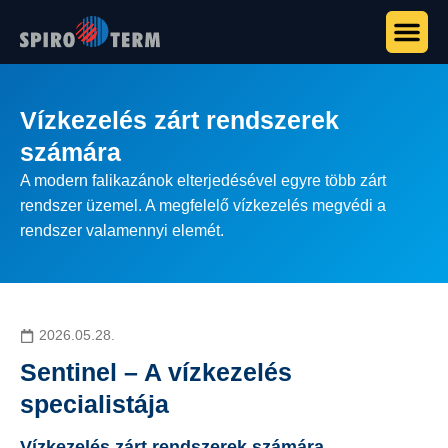
Vízkezelés zárt rendszerek
számára
A modern falikazánok elterjedésével egyre több zárt
rendszer üzemel. A megfelelő vízkezelés megvédi a
rendszer valamennyi elemét.
2026.05.28.
Sentinel – A vízkezelés
specialistája
Vízkezelés zárt rendszerek számára