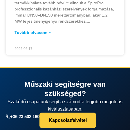
termékkínálata tovább bővült: elindult a SpiroPro
professzionális kazánházi szerelvények forgalmazása,
immár DN50–DN150 mérettartományban, akár 1,2
MW teljesítményigényű rendszerekhez.
Tovább olvasom »
2026.06.17.
Műszaki segítségre van
szükséged?
Szakértő csapatunk segít a számodra legjobb megoldás
kiválasztásában.
+36 23 502 180
Kapcsolatfelvétel