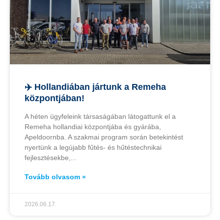
✈️ Hollandiában jártunk a Remeha
központjában!
A héten ügyfeleink társaságában látogattunk el a
Remeha hollandiai központjába és gyárába,
Apeldoornba. A szakmai program során betekintést
nyertünk a legújabb fűtés- és hűtéstechnikai
fejlesztésekbe,
Tovább olvasom »
2026.06.17.