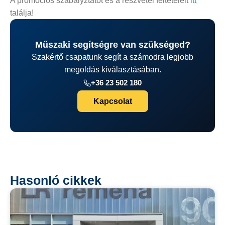
A promóciós szabályztatot és a részvétel feltételeit
itt
találja!
Műszaki segítségre van szükséged?
Szakértő csapatunk segít a számodra legjobb
megoldás kiválasztásában.
+36 23 502 180
Kapcsolat
Hasonló cikkek