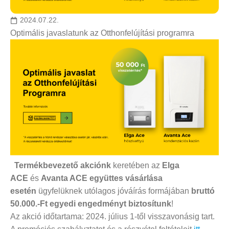
2024.07.22.
Optimális javaslatunk az Otthonfelújítási programra
Termékbevezető akciónk
keretében az
Elga
ACE
és
Avanta ACE
együttes vásárlása
esetén
ügyfelüknek utólagos jóváírás formájában
bruttó
50.000.-Ft egyedi engedményt biztosítunk
!
Az akció időtartama: 2024. július 1-től visszavonásig tart.