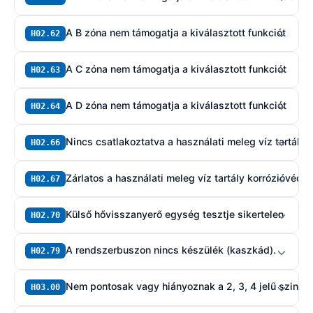
A B zóna nem támogatja a kiválasztott funkciót
H02.62
A C zóna nem támogatja a kiválasztott funkciót
H02.63
A D zóna nem támogatja a kiválasztott funkciót
H02.64
Nincs csatlakoztatva a használati meleg víz tartály
H02.66
Zárlatos a használati meleg víz tartály korrózióvéde
H02.67
Külső hővisszanyerő egység tesztje sikertelen
H02.70
A rendszerbuszon nincs készülék (kaszkád).
H02.79
Nem pontosak vagy hiányoznak a 2, 3, 4 jelű szintek
H03.00