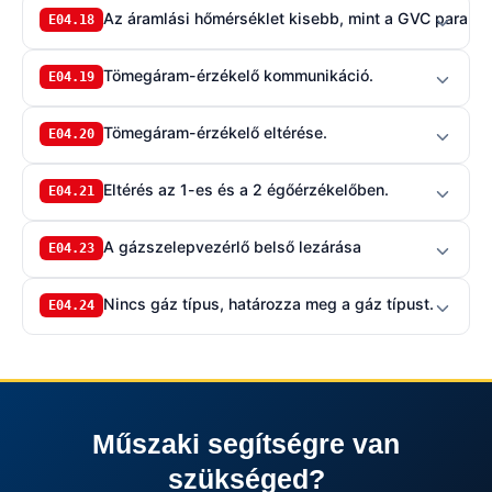
Az áramlási hőmérséklet kisebb, mint a GVC paramét
E04.18
Tömegáram-érzékelő kommunikáció.
E04.19
Tömegáram-érzékelő eltérése.
E04.20
Eltérés az 1-es és a 2 égőérzékelőben.
E04.21
A gázszelepvezérlő belső lezárása
E04.23
Nincs gáz típus, határozza meg a gáz típust.
E04.24
Műszaki segítségre van
szükséged?