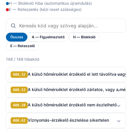
H — Blokkoló hiba (automatikus újraindulás)
E — Reteszelés (kézi reset szükséges)
Összes
A — Figyelmeztető
H — Blokkoló
E — Reteszelő
148 / 148 hibakód
A külső hőmérséklet érzékelő el lett távolítva vagy a
A00.32
A külső hőmérséklet érzékelő zárlatos, vagy a mért 
A00.33
A külső hőmérséklet érzékelő nem észlelhető
A00.34
Víznyomás-érzékelő észlelése sikertelen
A00.42