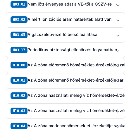
Nem jött érvényes adat a VE-től a GSZV-re
H03.01
A mért ionizációs áram határérték alatt van
H03.02
A gázszelepvezérlő belső leállítása
H03.05
Periodikus biztonsági ellenőrzés folyamatban
H03.17
Az A zóna előremenő hőmérséklet-érzékelője szakad
H10.00
Az A zóna előremenő hőmérséklet-érzékelője zárlat
H10.01
Az A zóna használati meleg víz hőmérséklet-érzékel
H10.02
Az A zóna használati meleg víz hőmérséklet-érzékelő
H10.03
Az A zóna medencehőmérséklet-érzékelője szakadt
H10.04