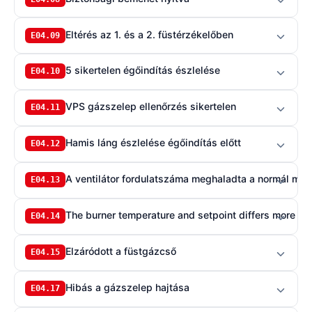
Eltérés az 1. és a 2. füstérzékelőben
E04.09
5 sikertelen égőindítás észlelése
E04.10
VPS gázszelep ellenőrzés sikertelen
E04.11
Hamis láng észlelése égőindítás előtt
E04.12
A ventilátor fordulatszáma meghaladta a normál műk
E04.13
E04.14
Elzáródott a füstgázcső
E04.15
Hibás a gázszelep hajtása
E04.17