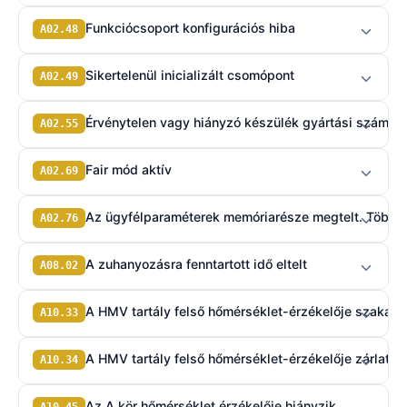
Funkciócsoport konfigurációs hiba
A02.48
Sikertelenül inicializált csomópont
A02.49
Érvénytelen vagy hiányzó készülék gyártási szám
A02.55
Fair mód aktív
A02.69
Az ügyfélparaméterek memóriarésze megtelt. Több f
A02.76
A zuhanyozásra fenntartott idő eltelt
A08.02
A HMV tartály felső hőmérséklet-érzékelője szakadt 
A10.33
A HMV tartály felső hőmérséklet-érzékelője zárlatos
A10.34
Az A kör hőmérséklet érzékelője hiányzik
A10.45