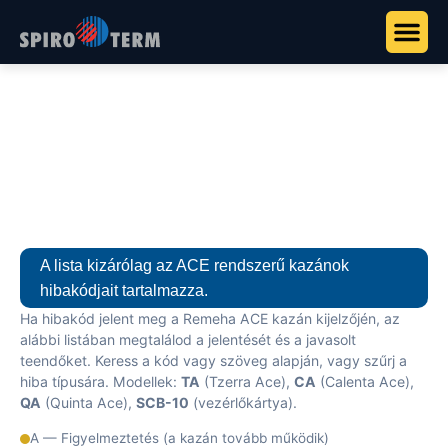
Főoldal
>
Tudástár
>
Hibakódok
Hibakódok
A lista kizárólag az ACE rendszerű kazánok
hibakódjait tartalmazza.
Ha hibakód jelent meg a Remeha ACE kazán kijelzőjén, az
alábbi listában megtalálod a jelentését és a javasolt
teendőket. Keress a kód vagy szöveg alapján, vagy szűrj a
hiba típusára. Modellek:
TA
(Tzerra Ace),
CA
(Calenta Ace),
QA
(Quinta Ace),
SCB-10
(vezérlőkártya).
A — Figyelmeztetés (a kazán tovább működik)