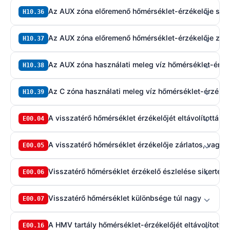
Az AUX zóna előremenő hőmérséklet-érzékelője sza
H10.36
Az AUX zóna előremenő hőmérséklet-érzékelője zárl
H10.37
Az AUX zóna használati meleg víz hőmérséklet-érzé
H10.38
Az C zóna használati meleg víz hőmérséklet-érzékelő
H10.39
A visszatérő hőmérséklet érzékelőjét eltávolították,
E00.04
A visszatérő hőmérséklet érzékelője zárlatos, vagy t
E00.05
Visszatérő hőmérséklet érzékelő észlelése sikertele
E00.06
Visszatérő hőmérséklet különbsége túl nagy
E00.07
A HMV tartály hőmérséklet-érzékelőjét eltávolították
E00.16