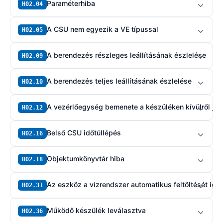
Paraméterhiba
H02.04
A CSU nem egyezik a VE típussal
H02.05
A berendezés részleges leállításának észlelése
H02.09
A berendezés teljes leállításának észlelése
H02.10
A vezérlőegység bemenete a készüléken kívülről jö
H02.12
Belső CSU időtúllépés
H02.16
Objektumkönyvtár hiba
H02.18
Az eszköz a vízrendszer automatikus feltöltését igé
H02.31
Működő készülék leválasztva
H02.36