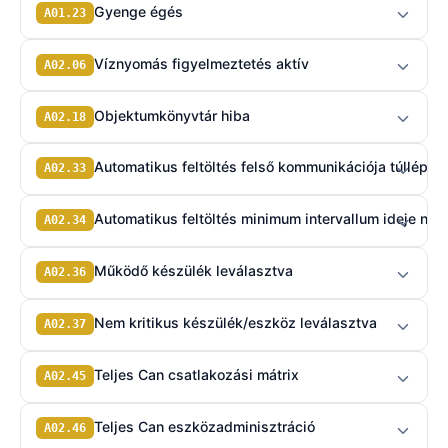
Gyenge égés
A01.23
Víznyomás figyelmeztetés aktív
A02.06
Objektumkönyvtár hiba
A02.18
Automatikus feltöltés felső kommunikációja túllépte 
A02.33
Automatikus feltöltés minimum intervallum ideje ninc
A02.34
Működő készülék leválasztva
A02.36
Nem kritikus készülék/eszköz leválasztva
A02.37
Teljes Can csatlakozási mátrix
A02.45
Teljes Can eszközadminisztráció
A02.46