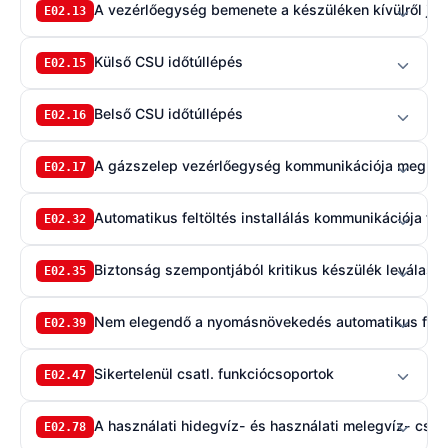
A vezérlőegység bemenete a készüléken kívülről jövő
E02.13
Külső CSU időtúllépés
E02.15
Belső CSU időtúllépés
E02.16
A gázszelep vezérlőegység kommunikációja meghalad
E02.17
Automatikus feltöltés installálás kommunikációja túll
E02.32
Biztonság szempontjából kritikus készülék leválasz
E02.35
Nem elegendő a nyomásnövekedés automatikus feltö
E02.39
Sikertelenül csatl. funkciócsoportok
E02.47
A használati hidegvíz- és használati melegvíz- csat
E02.78