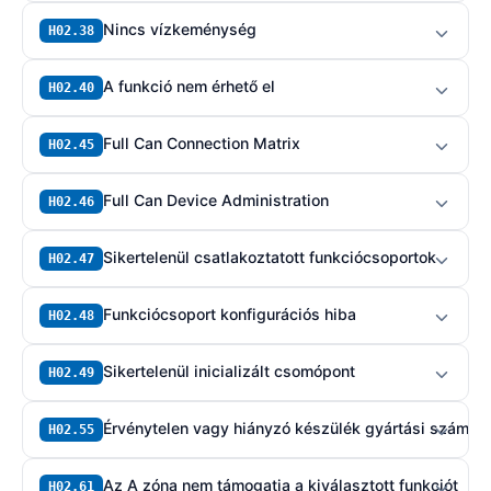
Nincs vízkeménység
H02.38
A funkció nem érhető el
H02.40
Full Can Connection Matrix
H02.45
Full Can Device Administration
H02.46
Sikertelenül csatlakoztatott funkciócsoportok
H02.47
Funkciócsoport konfigurációs hiba
H02.48
Sikertelenül inicializált csomópont
H02.49
Érvénytelen vagy hiányzó készülék gyártási szám
H02.55
Az A zóna nem támogatja a kiválasztott funkciót
H02.61