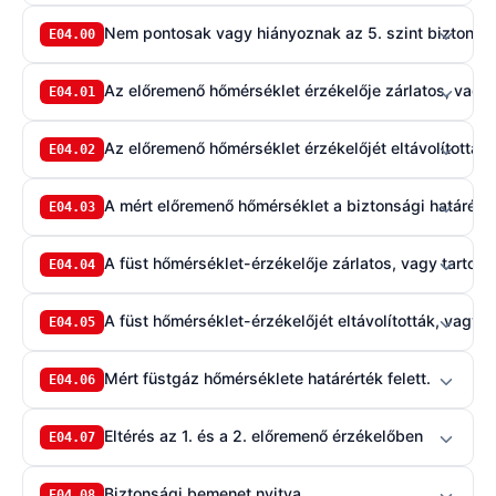
Nem pontosak vagy hiányoznak az 5. szint biztonsá
E04.00
Az előremenő hőmérséklet érzékelője zárlatos, vagy 
E04.01
Az előremenő hőmérséklet érzékelőjét eltávolították,
E04.02
A mért előremenő hőmérséklet a biztonsági határérté
E04.03
A füst hőmérséklet-érzékelője zárlatos, vagy tartomá
E04.04
A füst hőmérséklet-érzékelőjét eltávolították, vagy 
E04.05
Mért füstgáz hőmérséklete határérték felett.
E04.06
Eltérés az 1. és a 2. előremenő érzékelőben
E04.07
Biztonsági bemenet nyitva
E04.08