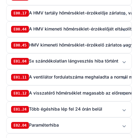
A HMV tartály hőmérséklet-érzékelője zárlatos, vagy
E00.17
A HMV kimeneti hőmérséklet-érzékelőjét eltávolított
E00.44
HMV kimeneti hőmérséklet-érzékelő zárlatos vagy ta
E00.45
5x szándékolatlan lángvesztés hiba történt
E01.04
A ventilátor fordulatszáma meghaladta a normál műk
E01.11
A visszatérő hőmérséklet magasabb az előremenő h
E01.12
Több égéshiba lép fel 24 órán belül
E01.24
Paraméterhiba
E02.04