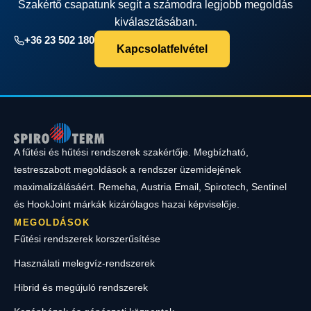
Szakértő csapatunk segít a számodra legjobb megoldás
kiválasztásában.
+36 23 502 180
Kapcsolatfelvétel
A fűtési és hűtési rendszerek szakértője. Megbízható,
testreszabott megoldások a rendszer üzemidejének
maximalizálásáért. Remeha, Austria Email, Spirotech, Sentinel
és HookJoint márkák kizárólagos hazai képviselője.
MEGOLDÁSOK
Fűtési rendszerek korszerűsítése
Használati melegvíz-rendszerek
Hibrid és megújuló rendszerek