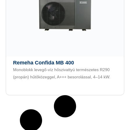
Remeha Confida MB 400
Monoblokk levegő-víz hőszivattyú természetes R290
(propán) hűtőközeggel, A+++ besorolással, 4–14 kW.