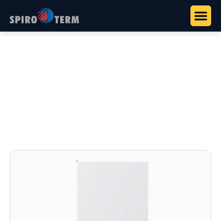
Főoldal
>
Termékek
>
Remeha hőszivattyúk
Remeha hőszivattyúk
Levegő-víz és hibrid hőszivattyúk családi
házakhoz, lakóparkokhoz és nagyobb épületekhez.