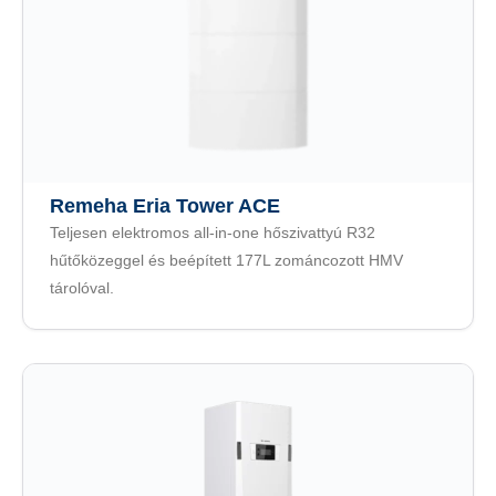
Remeha Eria Tower ACE
Teljesen elektromos all-in-one hőszivattyú R32
hűtőközeggel és beépített 177L zománcozott HMV
tárolóval.