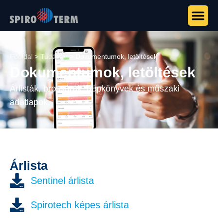
Főoldal
>
Tudástár
>
Dokumentumok, letöltések
Dokumentumok, letöltések
Árlisták, brossúrák, gépkönyvek és műszaki
adatlapok.
Árlista
Sentinel árlista
Spirotech képes árlista