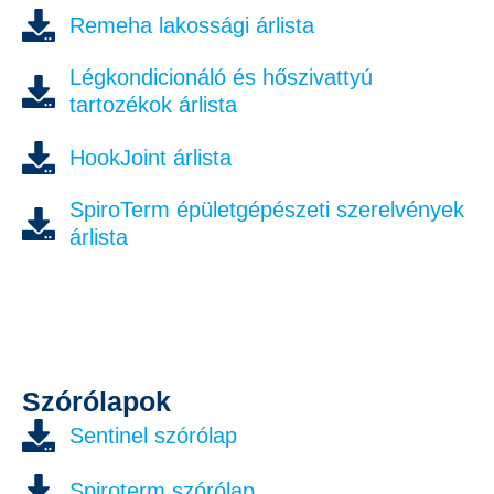
Remeha lakossági árlista
Légkondicionáló és hőszivattyú
tartozékok árlista
HookJoint árlista
SpiroTerm épületgépészeti szerelvények
árlista
Szórólapok
Sentinel szórólap
Spiroterm szórólap