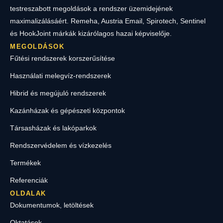
testreszabott megoldások a rendszer üzemidejének
maximalizálásáért. Remeha, Austria Email, Spirotech, Sentinel
és HookJoint márkák kizárólagos hazai képviselője.
MEGOLDÁSOK
Fűtési rendszerek korszerűsítése
Használati melegvíz-rendszerek
Hibrid és megújuló rendszerek
Kazánházak és gépészeti központok
Társasházak és lakóparkok
Rendszervédelem és vízkezelés
Termékek
Referenciák
OLDALAK
Dokumentumok, letöltések
Oktatások