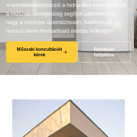
A termékkiválasztástól a hidraulikai koncepción át
a műszaki támogatásig segítjük partnereinket,
hogy a rendszer üzembiztosan, hatékonyan és
hosszú távon fenntartható módon működjön.
Műszaki konzultációt
Rendszer
kérek
felépítése