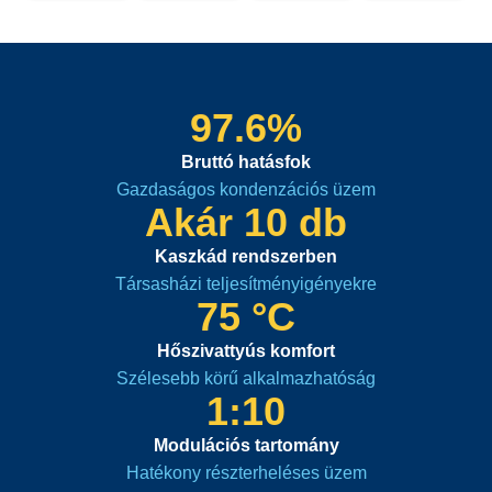
97.6%
Bruttó hatásfok
Gazdaságos kondenzációs üzem
Akár 10 db
Kaszkád rendszerben
Társasházi teljesítményigényekre
75 °C
Hőszivattyús komfort
Szélesebb körű alkalmazhatóság
1:10
Modulációs tartomány
Hatékony részterheléses üzem