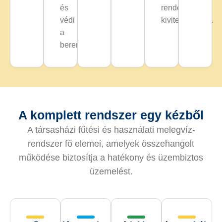
és
rendezettebb
védi
kivitelezéshez.
a
berendezéseket.
A komplett rendszer egy kézből
A társasházi fűtési és használati melegvíz-
rendszer fő elemei, amelyek összehangolt
működése biztosítja a hatékony és üzembiztos
üzemelést.