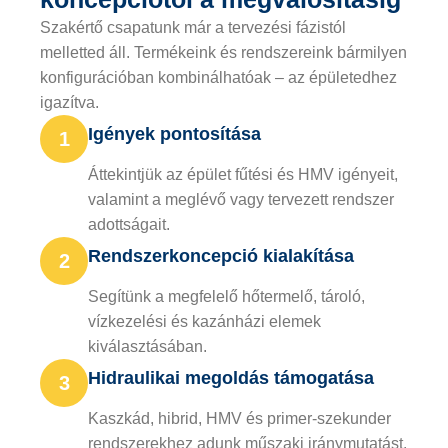
Szakértő csapatunk már a tervezési fázistól
melletted áll. Termékeink és rendszereink bármilyen
konfigurációban kombinálhatóak – az épületedhez
igazítva.
Igények pontosítása
1
Áttekintjük az épület fűtési és HMV igényeit,
valamint a meglévő vagy tervezett rendszer
adottságait.
Rendszerkoncepció kialakítása
2
Segítünk a megfelelő hőtermelő, tároló,
vízkezelési és kazánházi elemek
kiválasztásában.
Hidraulikai megoldás támogatása
3
Kaszkád, hibrid, HMV és primer-szekunder
rendszerekhez adunk műszaki iránymutatást.