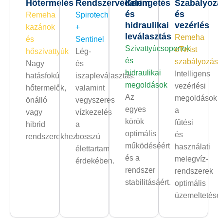
Hőtermelés
Rendszervédelem
Keringetés
Szabályoz
és
és
Remeha
Spirotech
hidraulikai
vezérlés
kazánok
+
leválasztás
Remeha
és
Sentinel
Szivattyúcsoportok
eTwist
hőszivattyúk
Lég-
és
szabályozás
Nagy
és
hidraulikai
Intelligens
hatásfokú
iszapleválasztás,
megoldások
vezérlési
hőtermelők,
valamint
Az
megoldások
önálló
vegyszeres
egyes
a
vagy
vízkezelés
körök
fűtési
hibrid
a
optimális
és
rendszerekhez.
hosszú
működéséért
használati
élettartam
és a
melegvíz-
érdekében.
rendszer
rendszerek
stabilitásáért.
optimális
üzemeltetés