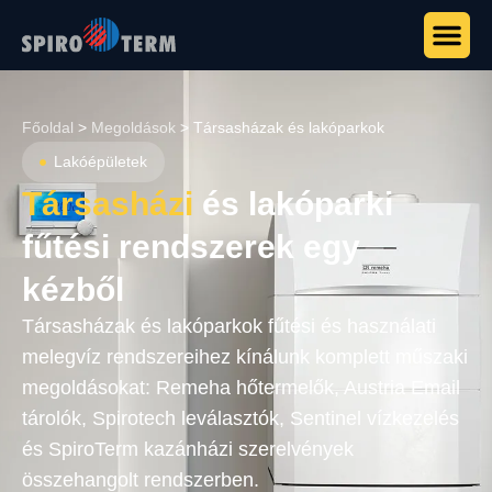
Főoldal
>
Megoldások
>
Társasházak és lakóparkok
Lakóépületek
Társasházi
és lakóparki
fűtési rendszerek egy
kézből
Társasházak és lakóparkok fűtési és használati
melegvíz rendszereihez kínálunk komplett műszaki
megoldásokat: Remeha hőtermelők, Austria Email
tárolók, Spirotech leválasztók, Sentinel vízkezelés
és SpiroTerm kazánházi szerelvények
összehangolt rendszerben.