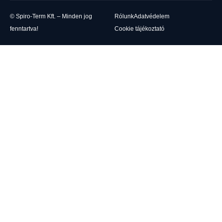
© Spiro-Term Kft. – Minden jog
Rólunk
Adatvédelem
fenntartva!
Cookie tájékoztató