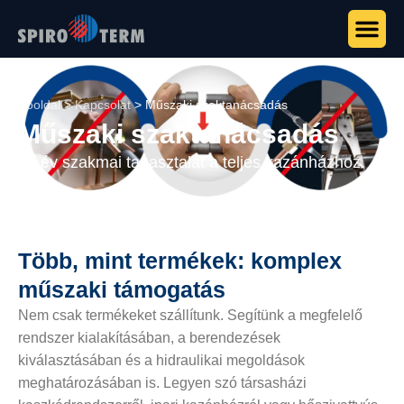
Főoldal
>
Kapcsolat
>
Műszaki szaktanácsadás
Műszaki szaktanácsadás
20 év szakmai tapasztalat a teljes kazánházhoz.
Több, mint termékek: komplex
műszaki támogatás
Nem csak termékeket szállítunk. Segítünk a megfelelő
rendszer kialakításában, a berendezések
kiválasztásában és a hidraulikai megoldások
meghatározásában is. Legyen szó társasházi