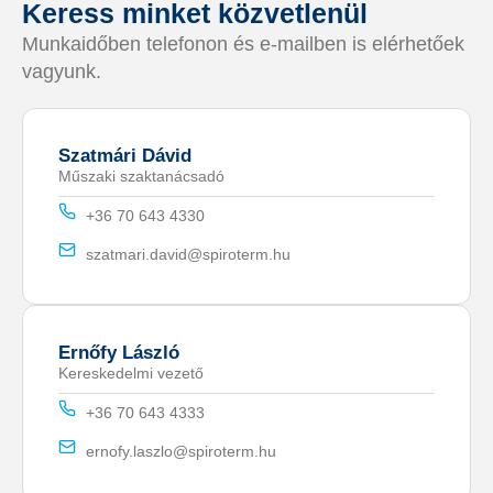
Keress minket közvetlenül
Munkaidőben telefonon és e-mailben is elérhetőek
vagyunk.
Szatmári Dávid
Műszaki szaktanácsadó
+36 70 643 4330
szatmari.david@spiroterm.hu
Ernőfy László
Kereskedelmi vezető
+36 70 643 4333
ernofy.laszlo@spiroterm.hu