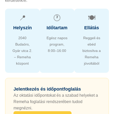
kérdéseikre.
📍
🕐
🍽
Helyszín
Időtartam
Ellátás
2040
Egész napos
Reggeli és
Budaörs,
program,
ebéd
Gyár utca 2.
8:00–16:00
biztosítva a
– Remeha
Remeha
központ
jóvoltából
Jelentkezés és időpontfoglalás
Az oktatási időpontokat és a szabad helyeket a
Remeha foglalási rendszerében tudod
megnézni.