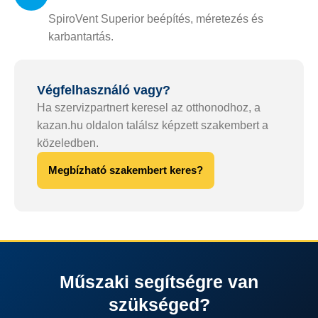
SpiroVent Superior beépítés, méretezés és
karbantartás.
Végfelhasználó vagy?
Ha szervizpartnert keresel az otthonodhoz, a
kazan.hu oldalon találsz képzett szakembert a
közeledben.
Megbízható szakembert keres?
Műszaki segítségre van
szükséged?