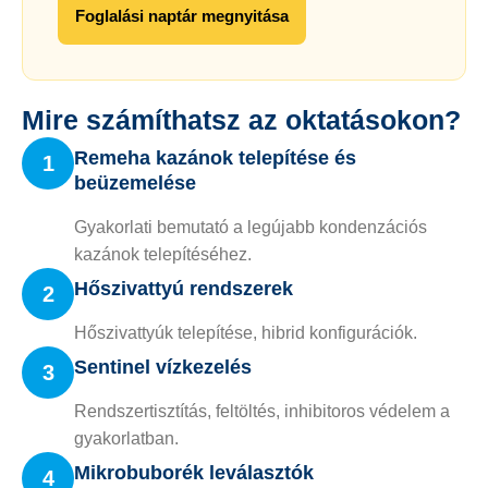
Foglalási naptár megnyitása
Mire számíthatsz az oktatásokon?
Remeha kazánok telepítése és
1
beüzemelése
Gyakorlati bemutató a legújabb kondenzációs
kazánok telepítéséhez.
Hőszivattyú rendszerek
2
Hőszivattyúk telepítése, hibrid konfigurációk.
Sentinel vízkezelés
3
Rendszertisztítás, feltöltés, inhibitoros védelem a
gyakorlatban.
Mikrobuborék leválasztók
4