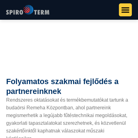
Főoldal
>
Tudástár
>
Oktatások
Oktatások
Folyamatos szakmai fejlődés a
partnereinknek
Rendszeres oktatásokat és termékbemutatókat tartunk a
budaörsi Remeha Központban, ahol partnereink
megismerhetik a legújabb fűtéstechnikai megoldásokat,
gyakorlati tapasztalatokat szerezhetnek, és közvetlenül
szakértőinktől kaphatnak válaszokat műszaki