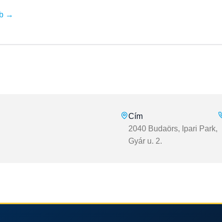
b →
Cím
2040 Budaörs, Ipari Park,
Gyár u. 2.