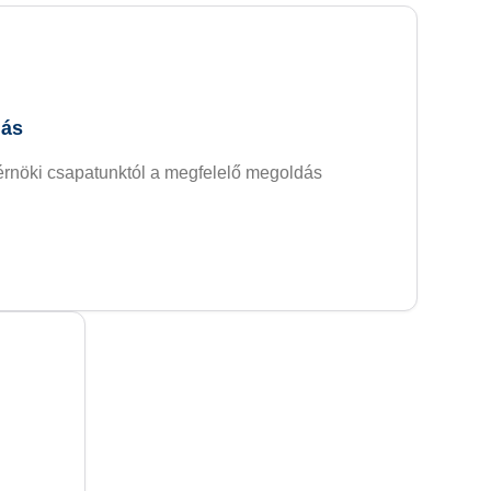
dás
érnöki csapatunktól a megfelelő megoldás