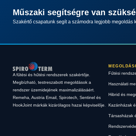
Műszaki segítségre van szüks
Szakértő csapatunk segít a számodra legjobb megoldás 
MEGOLDÁS
Fűtési rendsz
A fűtési és hűtési rendszerek szakértője.
Megbízható, testreszabott megoldások a
Használati me
rendszer üzemidejének maximalizálásáért.
Hibrid és meg
Remeha, Austria Email, Spirotech, Sentinel és
Kazánházak és
HookJoint márkák kizárólagos hazai képviselője.
Társasházak é
Rendszervéde