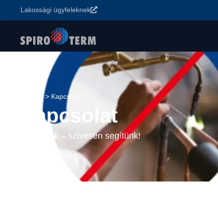
Lakossági ügyfeleknek
Főoldal
>
Kapcsolat
Kapcsolat
Írj nekünk – szívesen segítünk!