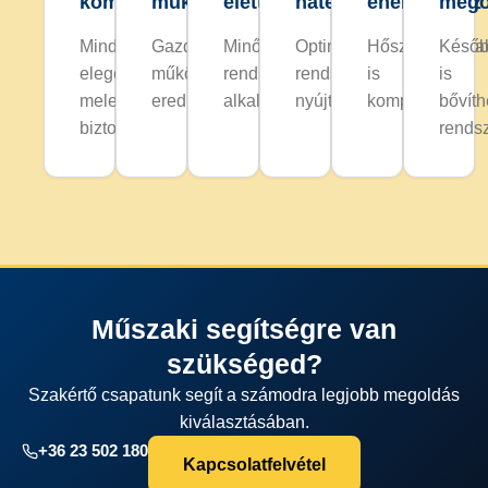
komfort
működés
élettartam
hatékonyság
energiákhoz
mego
Mindig
Gazdaságos
Minőségi
Optimális
Hőszivattyúkka
Késő
elegendő
működést
rendszerkomponenseket
rendszerkialakítás
is
is
melegvizet
eredményez.
alkalmaz.
nyújt.
kompatibilis.
bővíth
biztosít.
rendsz
Műszaki segítségre van
szükséged?
Szakértő csapatunk segít a számodra legjobb megoldás
kiválasztásában.
+36 23 502 180
Kapcsolatfelvétel