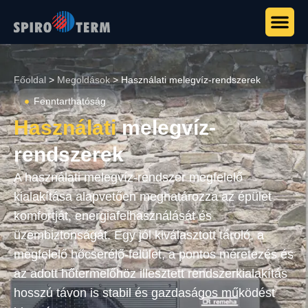
Főoldal
>
Megoldások
>
Használati melegvíz-rendszerek
Fenntarthatóság
Használati
melegvíz-
rendszerek
A használati melegvíz-rendszer megfelelő
kialakítása alapvetően meghatározza az épület
komfortját, energiafelhasználását és
üzembiztonságát. Egy jól kiválasztott tároló, a
megfelelő hőcserélő-felület, a pontos méretezés és
az adott hőtermelőhöz illesztett rendszerkialakítás
hosszú távon is stabil és gazdaságos működést