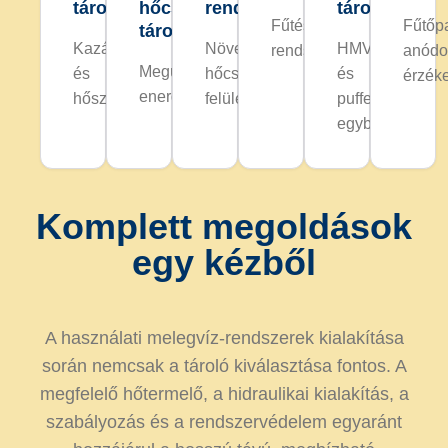
tárolók
hőcserélős
rendszerekhez
tárolók
Fűtési
Fűtőp
tárolók
Kazánokhoz
Növelt
HMV
rendszerekhez
anódo
Megújuló
és
hőcserélő-
és
érzék
energiaforrásokhoz
hőszivattyúkhoz
felülettel
puffertárolás
egyben
Komplett megoldások
egy kézből
A használati melegvíz-rendszerek kialakítása
során nemcsak a tároló kiválasztása fontos. A
megfelelő hőtermelő, a hidraulikai kialakítás, a
szabályozás és a rendszervédelem egyaránt