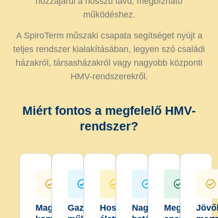
hozzájárul a hosszú távú, megbízható
működéshez.
A SpiroTerm műszaki csapata segítséget nyújt a
teljes rendszer kialakításában, legyen szó családi
házakról, társasházakról vagy nagyobb központi
HMV-rendszerekről.
Miért fontos a megfelelő HMV-
rendszer?
Magasabb
Gazdaságos
Hosszabb
Nagyobb
Megújuló
Jövő