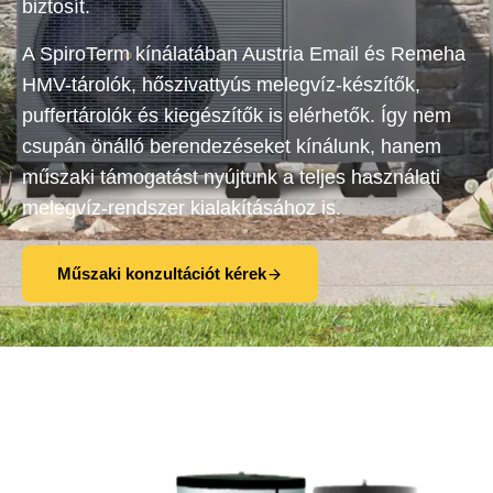
biztosít.
A SpiroTerm kínálatában Austria Email és Remeha
HMV-tárolók, hőszivattyús melegvíz-készítők,
puffertárolók és kiegészítők is elérhetők. Így nem
csupán önálló berendezéseket kínálunk, hanem
műszaki támogatást nyújtunk a teljes használati
melegvíz-rendszer kialakításához is.
Műszaki konzultációt kérek