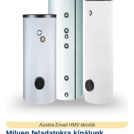
Austria Email HMV tárolók
Milyen feladatokra kínálunk