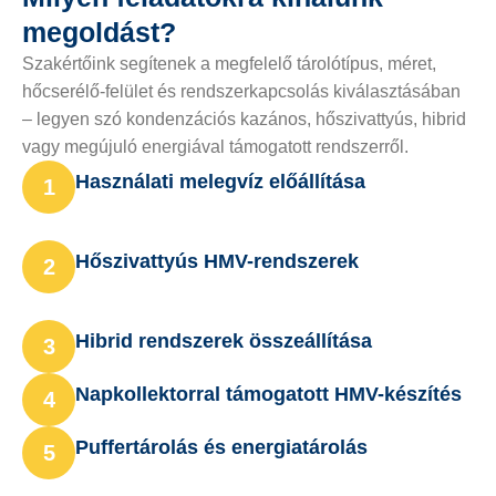
megoldást?
Szakértőink segítenek a megfelelő tárolótípus, méret,
hőcserélő-felület és rendszerkapcsolás kiválasztásában
– legyen szó kondenzációs kazános, hőszivattyús, hibrid
vagy megújuló energiával támogatott rendszerről.
Használati melegvíz előállítása
1
Hőszivattyús HMV-rendszerek
2
Hibrid rendszerek összeállítása
3
Napkollektorral támogatott HMV-készítés
4
Puffertárolás és energiatárolás
5