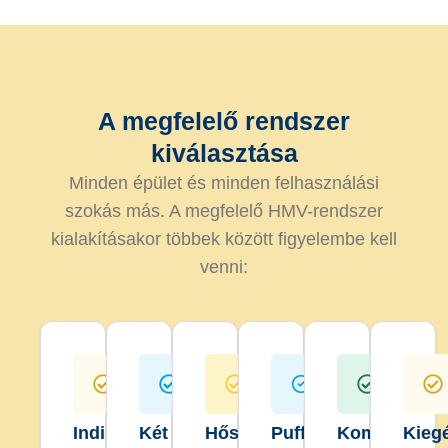
A megfelelő rendszer
kiválasztása
Minden épület és minden felhasználási
szokás más. A megfelelő HMV-rendszer
kialakításakor többek között figyelembe kell
venni:
Indirekt
Két
Hőszivattyús
Puffertárolók
Kombinált
Kieg