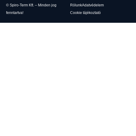
© Spiro-Term Kft. – Minden jog
Rólunk
Adatvédelem
fenntartva!
Cookie tájékoztató