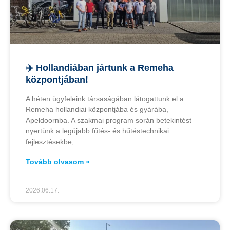
✈️ Hollandiában jártunk a Remeha
központjában!
A héten ügyfeleink társaságában látogattunk el a
Remeha hollandiai központjába és gyárába,
Apeldoornba. A szakmai program során betekintést
nyertünk a legújabb fűtés- és hűtéstechnikai
fejlesztésekbe,
Tovább olvasom »
2026.06.17.