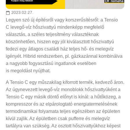
2023.02.27.
Legyen szó új építésről vagy korszerűsítésről: a
Tensio
C
levegő-víz hőszivattyú mindenképp
megfelelő
választás, a széles teljesítmény választéknak
köszönhetően, hiszen egy jól
kiválasztott hőszivattyú
fedezi egy átlagos családi ház teljes hő- és melegvíz
igényét. Hibrid
rendszerben, pl. gázkazánnal kombinálva
a nagyobb fogyasztású ingatlanok esetében
is
megoldást
nyújthat.
A Tensio C egy műszakilag kiforrott termék, kedvező áron.
Az úgynevezett levegő-víz monoblokk hőszivattyúként a
Tensio C egy másik döntő előnyt is kínál: a hűtőközeg, a
kompresszor és az elpárologtató energiatermelésének
termodinamikai folyamata teljes egészében az épületen
kívül zajlik. Az épületben csak pufferre és melegvíz
tartályra van szükség. Az osztott hőszivattyúkhoz képest