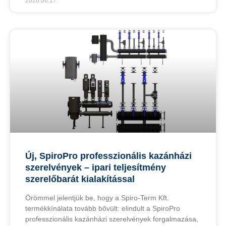
2026.06.17.
Új, SpiroPro professzionális kazánházi
szerelvények – ipari teljesítmény
szerelőbarát kialakítással
Örömmel jelentjük be, hogy a Spiro-Term Kft.
termékkínálata tovább bővült: elindult a SpiroPro
professzionális kazánházi szerelvények forgalmazása,