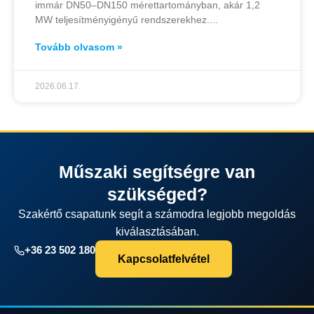
immár DN50–DN150 mérettartományban, akár 1,2
MW teljesítményigényű rendszerekhez.
Tovább olvasom »
2026.06.17.
Műszaki segítségre van
szükséged?
Szakértő csapatunk segít a számodra legjobb megoldás
kiválasztásában.
+36 23 502 180
Kapcsolatfelvétel