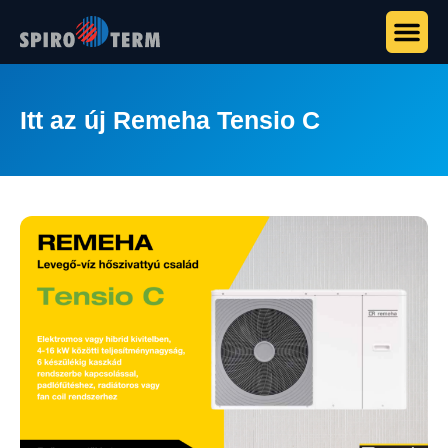
Itt az új Remeha Tensio C