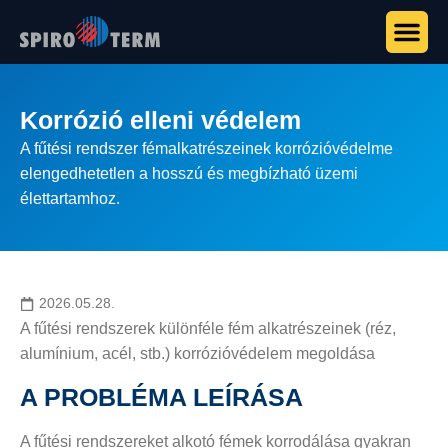
Korrózió elleni védelem
A fűtési rendszer fémalkatrészeinek korrózióvédelme
elengedhetetlen a hosszú és megbízható üzemi
élettartamhoz.
2026.05.28.
A fűtési rendszerek különféle fém alkatrészeinek (réz,
alumínium, acél, stb.) korrózióvédelem megoldása
A PROBLÉMA LEÍRÁSA
A fűtési rendszereket alkotó fémek korrodálása gyakran