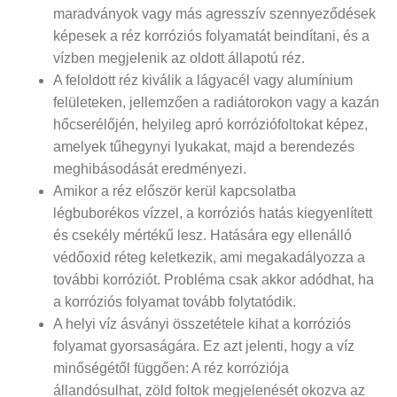
maradványok vagy más agresszív szennyeződések
képesek a réz korróziós folyamatát beindítani, és a
vízben megjelenik az oldott állapotú réz.
A feloldott réz kiválik a lágyacél vagy alumínium
felületeken, jellemzően a radiátorokon vagy a kazán
hőcserélőjén, helyileg apró korróziófoltokat képez,
amelyek tűhegynyi lyukakat, majd a berendezés
meghibásodását eredményezi.
Amikor a réz először kerül kapcsolatba
légbuborékos vízzel, a korróziós hatás kiegyenlített
és csekély mértékű lesz. Hatására egy ellenálló
védőoxid réteg keletkezik, ami megakadályozza a
további korróziót. Probléma csak akkor adódhat, ha
a korróziós folyamat tovább folytatódik.
A helyi víz ásványi összetétele kihat a korróziós
folyamat gyorsaságára. Ez azt jelenti, hogy a víz
minőségétől függően: A réz korróziója
állandósulhat, zöld foltok megjelenését okozva az