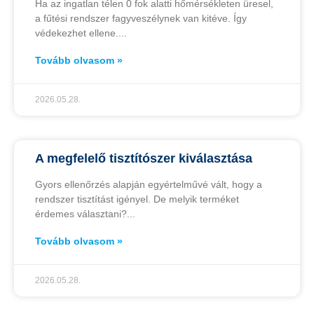
Ha az ingatlan télen 0 fok alatti hőmérsékleten üresel,
a fűtési rendszer fagyveszélynek van kitéve. Így
védekezhet ellene.
Tovább olvasom »
2026.05.28.
A megfelelő tisztítószer kiválasztása
Gyors ellenőrzés alapján egyértelművé vált, hogy a
rendszer tisztítást igényel. De melyik terméket
érdemes választani?
Tovább olvasom »
2026.05.28.