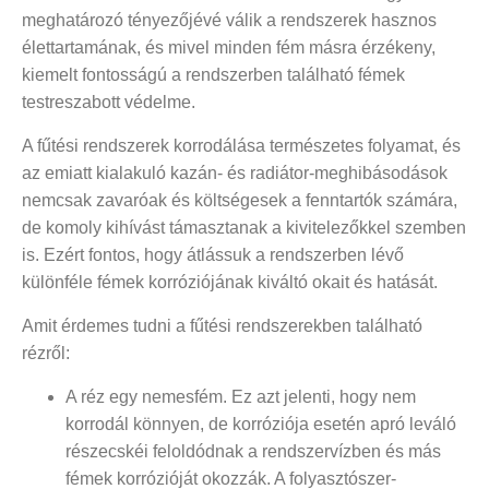
meghatározó tényezőjévé válik a rendszerek hasznos
élettartamának, és mivel minden fém másra érzékeny,
kiemelt fontosságú a rendszerben található fémek
testreszabott védelme.
A fűtési rendszerek korrodálása természetes folyamat, és
az emiatt kialakuló kazán- és radiátor-meghibásodások
nemcsak zavaróak és költségesek a fenntartók számára,
de komoly kihívást támasztanak a kivitelezőkkel szemben
is. Ezért fontos, hogy átlássuk a rendszerben lévő
különféle fémek korróziójának kiváltó okait és hatását.
Amit érdemes tudni a fűtési rendszerekben található
rézről:
A réz egy nemesfém. Ez azt jelenti, hogy nem
korrodál könnyen, de korróziója esetén apró leváló
részecskéi feloldódnak a rendszervízben és más
fémek korrózióját okozzák. A folyasztószer-