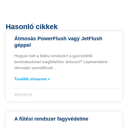
Hasonló cikkek
Átmosás PowerFlush vagy JetFlush
géppel
Hogyan kell a fűtési rendszert a gyorsöblítő
berendezéssel megfelelően átmosni? Lépésenkénti
útmutató szerelőknek.
Tovább olvasom »
2026.05.28.
A fűtési rendszer fagyvédelme