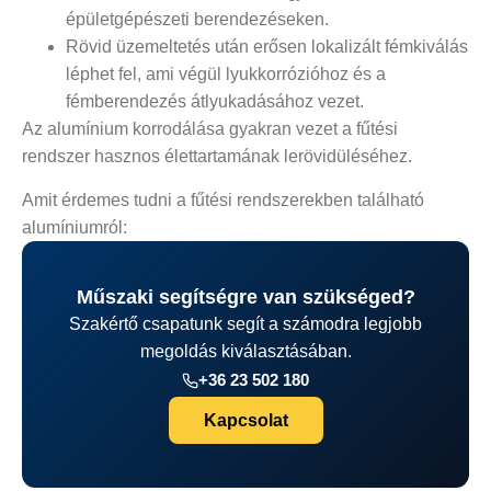
épületgépészeti berendezéseken.
Rövid üzemeltetés után erősen lokalizált fémkiválás
léphet fel, ami végül lyukkorrózióhoz és a
fémberendezés átlyukadásához vezet.
Az alumínium korrodálása gyakran vezet a fűtési
rendszer hasznos élettartamának lerövidüléséhez.
Amit érdemes tudni a fűtési rendszerekben található
alumíniumról:
Műszaki segítségre van szükséged?
Szakértő csapatunk segít a számodra legjobb
megoldás kiválasztásában.
+36 23 502 180
Kapcsolat