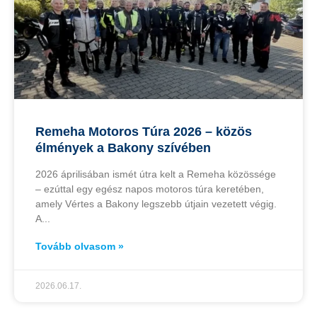
Remeha Motoros Túra 2026 – közös
élmények a Bakony szívében
2026 áprilisában ismét útra kelt a Remeha közössége
– ezúttal egy egész napos motoros túra keretében,
amely Vértes a Bakony legszebb útjain vezetett végig.
A
Tovább olvasom »
2026.06.17.