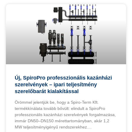
Új, SpiroPro professzionális kazánházi
szerelvények – ipari teljesítmény
szerelőbarát kialakítással
Örömmel jelentjük be, hogy a Spiro-Term Kft.
termékkínálata tovább bővült: elindult a SpiroPro
professzionális kazánházi szerelvények forgalmazása,
immár DN50–DN150 mérettartományban, akár 1,2
MW teljesítményigényű rendszerekhez.