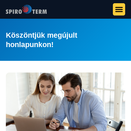
Köszöntjük megújult
honlapunkon!