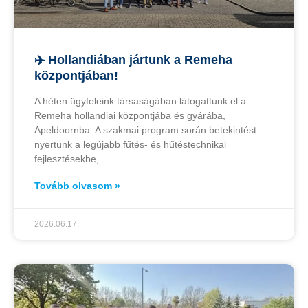
✈️ Hollandiában jártunk a Remeha
központjában!
A héten ügyfeleink társaságában látogattunk el a
Remeha hollandiai központjába és gyárába,
Apeldoornba. A szakmai program során betekintést
nyertünk a legújabb fűtés- és hűtéstechnikai
fejlesztésekbe,
Tovább olvasom »
2026.06.17.