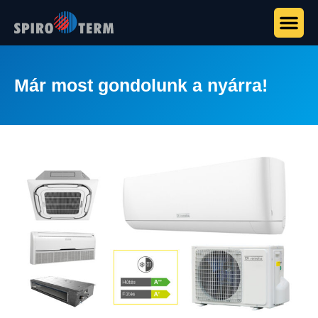
Már most gondolunk a nyárra!