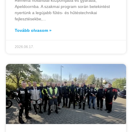
Remeha hollandiai központjába és gyárába,
Apeldoornba. A szakmai program során betekintést
nyertünk a legújabb fűtés- és hűtéstechnikai
fejlesztésekbe,
Tovább olvasom »
2026.06.17.