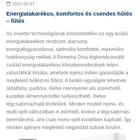
2022.02.07.
Energiatakarékos, komfortos és csendes hűtés
– fűtés
Az inverter technológiának köszönhetően ez egy kiváló
energiatakarékos rendszer, alacsony
energiafogyasztással, optimális komforttal, maximális
hatékonyság mellett. A Remeha Diva légkondicionáló
család energiatakarékos klímaberendezések teljes
választékát kínálja, amelyek egész évben garantálják a
megfelelő hűtést és fűtést. A beltéri egységek lehetnek
oldalfalra, padlóra, illetve mennyezet alá szerelhető,
kazettás álmennyezetbe süllyeszthető, illetve
légcsatornázható kivitelűek. Minden modell mono- és
multi-split változatban is elérhető, kivéve a légcsatornás
berendezést, ami csak mono-split kivitelben kapható. Így
minden igényre megfelelő megoldást tudunk kínálni.