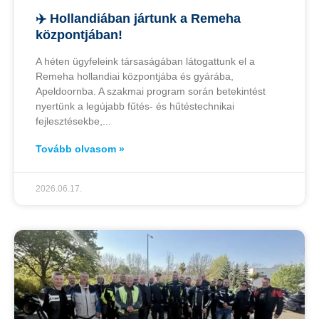
✈️ Hollandiában jártunk a Remeha
központjában!
A héten ügyfeleink társaságában látogattunk el a
Remeha hollandiai központjába és gyárába,
Apeldoornba. A szakmai program során betekintést
nyertünk a legújabb fűtés- és hűtéstechnikai
fejlesztésekbe,
Tovább olvasom »
2026.06.17.