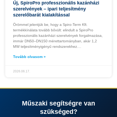
Új, SpiroPro professzionális kazánházi
szerelvények – ipari teljesítmény
szerelőbarát kialakítással
Örömmel jelentjük be, hogy a Spiro-Term Kft.
termékkínálata tovább bővült: elindult a SpiroPro
professzionális kazánházi szerelvények forgalmazása,
immár DN50–DN150 mérettartományban, akár 1,2
MW teljesítményigényű rendszerekhez.
Tovább olvasom »
2026.06.17.
Műszaki segítségre van
szükséged?