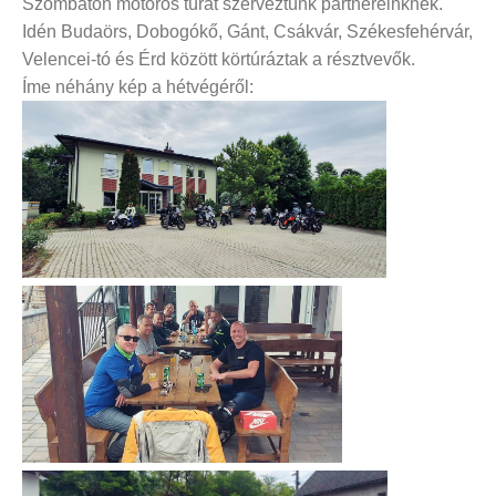
Szombaton motoros túrát szerveztünk partnereinknek.
Idén Budaörs, Dobogókő, Gánt, Csákvár, Székesfehérvár,
Velencei-tó és Érd között körtúráztak a résztvevők.
Íme néhány kép a hétvégéről: