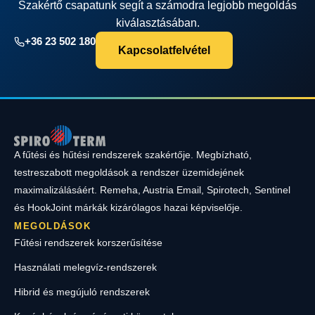
Szakértő csapatunk segít a számodra legjobb megoldás
kiválasztásában.
+36 23 502 180
Kapcsolatfelvétel
A fűtési és hűtési rendszerek szakértője. Megbízható,
testreszabott megoldások a rendszer üzemidejének
maximalizálásáért. Remeha, Austria Email, Spirotech, Sentinel
és HookJoint márkák kizárólagos hazai képviselője.
MEGOLDÁSOK
Fűtési rendszerek korszerűsítése
Használati melegvíz-rendszerek
Hibrid és megújuló rendszerek