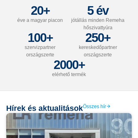
20
+
5
 év
éve a magyar piacon
jótállás minden Remeha
hőszivattyúra
100
+
250
+
szervizpartner
kereskedőpartner
országszerte
országszerte
2000
+
elérhető termék
Összes hír
Hírek és aktualitások