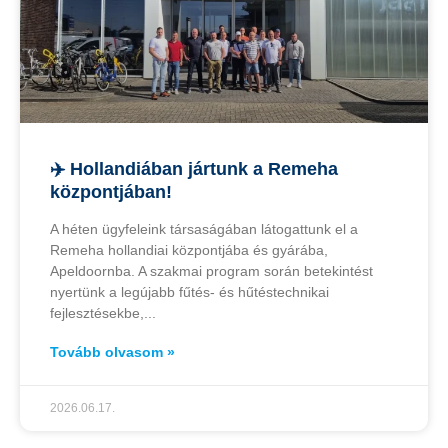
✈️ Hollandiában jártunk a Remeha
központjában!
A héten ügyfeleink társaságában látogattunk el a
Remeha hollandiai központjába és gyárába,
Apeldoornba. A szakmai program során betekintést
nyertünk a legújabb fűtés- és hűtéstechnikai
fejlesztésekbe,
Tovább olvasom »
2026.06.17.