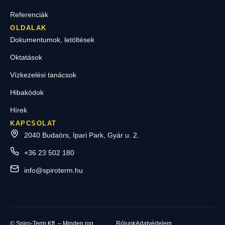
Referenciák
OLDALAK
Dokumentumok, letöltések
Oktatások
Vízkezelési tanácsok
Hibakódok
Hírek
KAPCSOLAT
2040 Budaörs, Ipari Park, Gyár u. 2.
+36 23 502 180
info@spiroterm.hu
© Spiro-Term Kft. – Minden jog
Rólunk
Adatvédelem