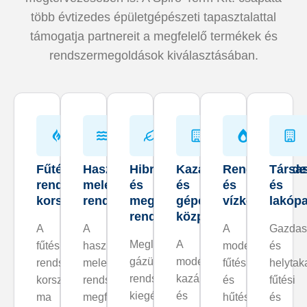
több évtizedes épületgépészeti tapasztalattal
támogatja partnereit a megfelelő termékek és
rendszermegoldások kiválasztásában.
Fűtési
Használati
Hibrid
Kazánházak
Rendszervéde
Társa
rendszerek
melegvíz-
és
és
és
és
korszerűsítése
rendszerek
megújuló
gépészeti
vízkezelés
lakóp
rendszerek
központok
A
A
A
Gazdas
Meglévő
A
fűtési
használati
modern
és
gázüzemű
modern
rendszerek
melegvíz-
fűtési
helytak
rendszerek
kazánházak
korszerűsítése
rendszer
és
fűtési
kiegészítése
és
ma
megfelelő
hűtési
és