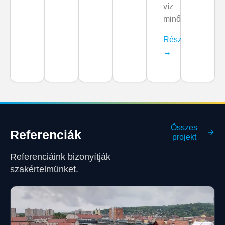
víz
minőségére.
Részletek
→
Összes
Referenciák
projekt
Referenciáink bizonyítják
szakértelmünket.