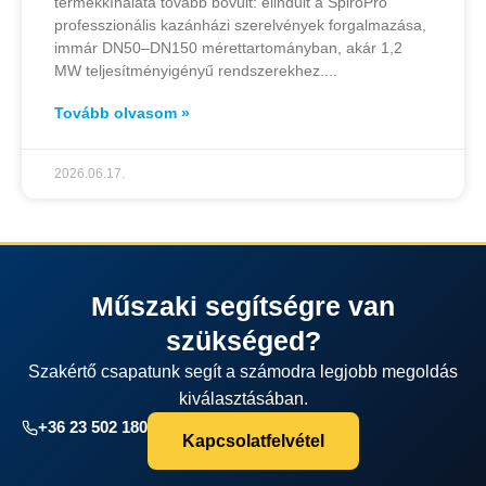
termékkínálata tovább bővült: elindult a SpiroPro
professzionális kazánházi szerelvények forgalmazása,
immár DN50–DN150 mérettartományban, akár 1,2
MW teljesítményigényű rendszerekhez.
Tovább olvasom »
2026.06.17.
Műszaki segítségre van
szükséged?
Szakértő csapatunk segít a számodra legjobb megoldás
kiválasztásában.
+36 23 502 180
Kapcsolatfelvétel