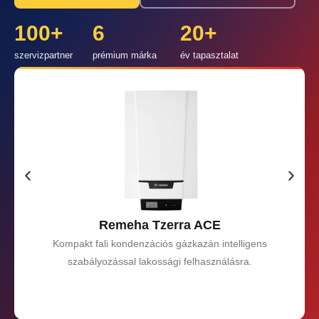
100
+
6
20
+
szervizpartner
prémium márka
év tapasztalat
Remeha Tzerra ACE
Kompakt fali kondenzációs gázkazán intelligens
szabályozással lakossági felhasználásra.