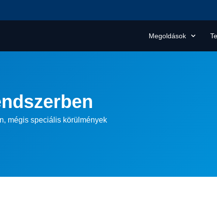
Megoldások
T
rendszerben
n, mégis speciális körülmények