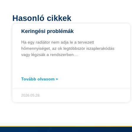
Hasonló cikkek
Keringési problémák
Ha egy radiátor nem adja le a tervezett
hőmennyiséget, az ok legtöbbször iszaplerakódás
vagy légzsák a rendszerben.
Tovább olvasom »
2026.05.28.