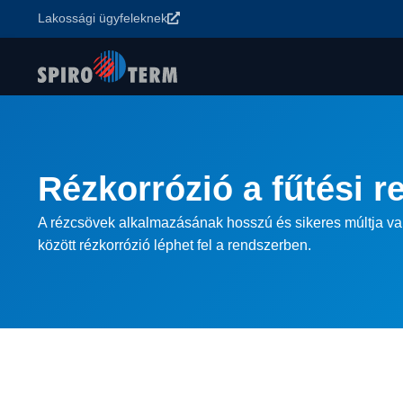
Lakossági ügyfeleknek
Rézkorrózió a fűtési 
A rézcsövek alkalmazásának hosszú és sikeres múltja va
között rézkorrózió léphet fel a rendszerben.