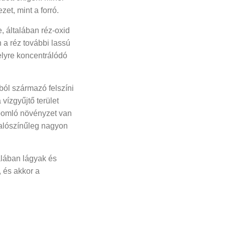
et, mint a forró.
, általában réz-oxid
 a réz további lassú
elyre koncentrálódó
ból származó felszíni
vízgyűjtő terület
ű bomló növényzet van
valószínűleg nagyon
alában lágyak és
, és akkor a