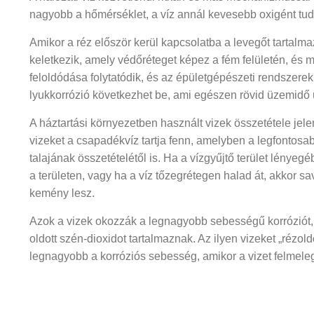
nagyobb a hőmérséklet, a víz annál kevesebb oxigént tud ol
Amikor a réz először kerül kapcsolatba a levegőt tartalma
keletkezik, amely védőréteget képez a fém felületén, és
feloldódása folytatódik, és az épületgépészeti rendszere
lyukkorrózió következhet be, ami egészen rövid üzemidő 
A háztartási környezetben használt vizek összetétele jele
vizeket a csapadékvíz tartja fenn, amelyben a legfontosabb
talajának összetételétől is. Ha a vízgyűjtő terület lénye
a területen, vagy ha a víz tőzegrétegen halad át, akkor
kemény lesz.
Azok a vizek okozzák a legnagyobb sebességű korróziót, 
oldott szén-dioxidot tartalmaznak. Az ilyen vizeket „rézol
legnagyobb a korróziós sebesség, amikor a vizet felmelegí