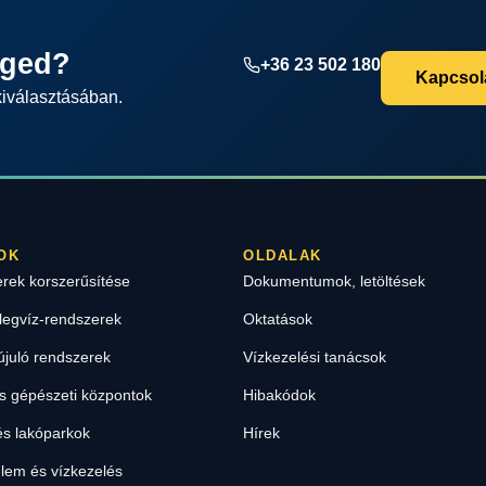
éged?
+36 23 502 180
Kapcsola
kiválasztásában.
OK
OLDALAK
erek korszerűsítése
Dokumentumok, letöltések
legvíz-rendszerek
Oktatások
újuló rendszerek
Vízkezelési tanácsok
 gépészeti központok
Hibakódok
s lakóparkok
Hírek
lem és vízkezelés