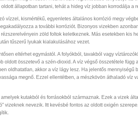
dott állapotban tartani, tehát a hideg víz jobban korrodálja a rez
zó vízzel, kismértékű, egyenletes általános korrózió megy végbe
 megakadályozza a további korróziót. Bizonyos vizekben azonban
k rézszerelvényein zöld foltok keletkeznek. Más esetekben kis h
után tűszerű lyukak kialakulásához vezet.
ntősen eltérhet egymástól. A folyókból, tavakból vagy víztározók
 oldott összetevő a szén-dioxid. A víz végső összetétele függ a 
gében oldhatatlan, akkor a víz lágy lesz. Ha jelentős mennyiség
 savassága megnő. Ezzel ellentétben, a mészkövön áthaladó víz 
amelyek kutakból és forrásokból származnak. Ezek a vizek ált
dó” vizeknek nevezik. Itt kevésbé fontos az oldott oxigén szerepe
tik.