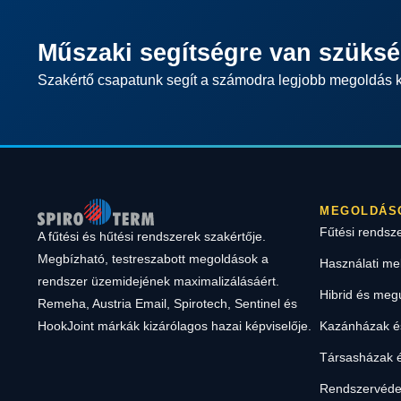
Műszaki segítségre van szüks
Szakértő csapatunk segít a számodra legjobb megoldás 
MEGOLDÁS
Fűtési rendsz
A fűtési és hűtési rendszerek szakértője.
Megbízható, testreszabott megoldások a
Használati me
rendszer üzemidejének maximalizálásáért.
Hibrid és meg
Remeha, Austria Email, Spirotech, Sentinel és
Kazánházak és
HookJoint márkák kizárólagos hazai képviselője.
Társasházak é
Rendszervéde