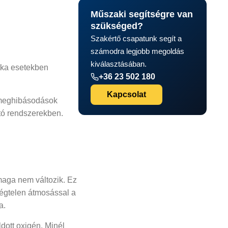
Műszaki segítségre van
szükséged?
Szakértő csapatunk segít a
számodra legjobb megoldás
kiválasztásában.
itka esetekben
+36 23 502 180
Kapcsolat
s meghibásodások
átó rendszerekben.
 maga nem változik. Ez
légtelen átmosással a
a.
dott oxigén. Minél