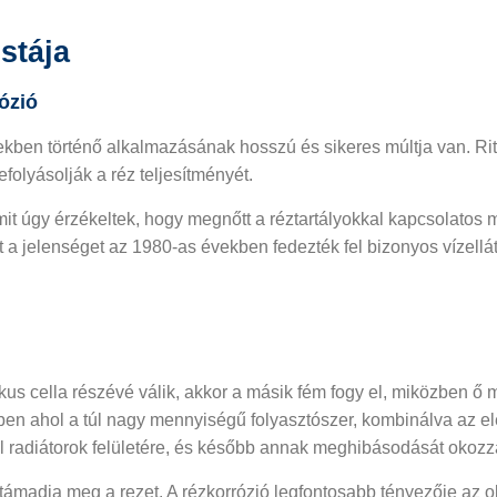
stája
ózió
erekben történő alkalmazásának hosszú és sikeres múltja van. R
folyásolják a réz teljesítményét.
amit úgy érzékeltek, hogy megnőtt a réztartályokkal kapcsolato
zt a jelenséget az 1980-as években fedezték fel bizonyos vízell
tikus cella részévé válik, akkor a másik fém fogy el, miközben ő
ekben ahol a túl nagy mennyiségű folyasztószer, kombinálva az e
cél radiátorok felületére, és később annak meghibásodását okozz
támadja meg a rezet. A rézkorrózió legfontosabb tényezője az ol