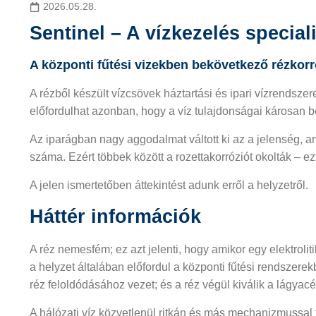
2026.05.28.
Sentinel – A vízkezelés speciali
A központi fűtési vizekben bekövetkező rézkorr
A rézből készült vízcsövek háztartási és ipari vízrendsz
előfordulhat azonban, hogy a víz tulajdonságai károsan be
Az iparágban nagy aggodalmat váltott ki az a jelenség, 
száma. Ezért többek között a rozettakorróziót okolták – e
A jelen ismertetőben áttekintést adunk erről a helyzetről.
Háttér információk
A réz nemesfém; ez azt jelenti, hogy amikor egy elektroli
a helyzet általában előfordul a központi fűtési rendszer
réz feloldódásához vezet; és a réz végül kiválik a lágya
A hálózati víz közvetlenül ritkán és más mechanizmussal 