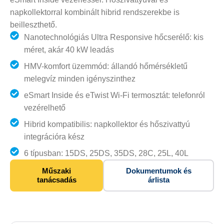
napkollektorral kombinált hibrid rendszerekbe is
beilleszthető.
Nanotechnológiás Ultra Responsive hőcserélő: kis
méret, akár 40 kW leadás
HMV-komfort üzemmód: állandó hőmérsékletű
melegvíz minden igényszinthez
eSmart Inside és eTwist Wi-Fi termosztát: telefonról
vezérelhető
Hibrid kompatibilis: napkollektor és hőszivattyú
integrációra kész
6 típusban: 15DS, 25DS, 35DS, 28C, 25L, 40L
Műszaki
Dokumentumok és
tanácsadás
árlista