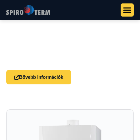
Főoldal
>
Termékek
>
Remeha kazánok
>
Remeha Calenta ACE
Remeha Calenta ACE
Prémium kondenzációs kazán nanotechnológiás
hőcserélővel és HMV-komfort üzemmóddal.
Bővebb információk