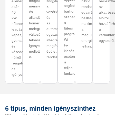
megfelelő
leegyszerűsíti
ellenére
hibrid
beilleszth
segítségével
mennyiségű
a
akár
rendszerekbe
az
bárhonnan
és
vezérlést
40
egyaránt
alkatrész
szabályozható
állandó
és
kW
beilleszthető,
elölről
a
hőmérsékletű
az
hőenergia
maximálva
hozzáférh
fűtési
melegvizet,
automatizálást:
leadására
a
a
program;
változó
egyszerűen
képes,
megújuló
karbantar
Wi-
felhasználói
integrálható
gyorsan
energia
egyszerű.
Fi-
igények
meglévő
és
felhasználását.
kiesés
mellett
épületfelügyeleti
késedelem
esetén
is.
rendszerekbe.
nélkül
is
reagálva
teljes
az
funkcionalitás.
igényekre.
6 típus, minden igényszinthez