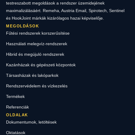
testreszabott megoldások a rendszer üzemidejének
maximalizálásáért. Remeha, Austria Email, Spirotech, Sentinel
és HookJoint márkák kizárólagos hazai képviselője.
MEGOLDÁSOK
Fűtési rendszerek korszerűsítése
Használati melegvíz-rendszerek
Hibrid és megújuló rendszerek
Kazánházak és gépészeti központok
Társasházak és lakóparkok
Rendszervédelem és vízkezelés
Termékek
Referenciák
OLDALAK
Dokumentumok, letöltések
Oktatások