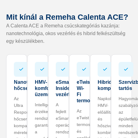
Mit kínál a Remeha Calenta ACE?
A Calenta ACE a Remeha csúcskategóriás kazánja:
nanotechnológia, okos vezérlés és hibrid felkészültség
egy készülékben.
Nanotechnológiás
HMV-
eSmart
eTwist
Hibrid
Szervizb
hőcserélő
komfort
Inside
Wi-
kompatibilis
tartós
üzemmód
vezérlés
Fi
Az
Napkollektoros
Hagyomá
termosztát
Intelligens
A
Ultra
HMV-
szabályzó
Az
érzékelő
fejlett
Responsive
előállítással
az
eTwist
rendszer
eSmart
hőcserélő
és
épületfelü
termosztát
garantálja
operációs
kompakt
hőszivattyúval
minden
és
a
rendszer
mérete
kombinált
rendszer
applikáció