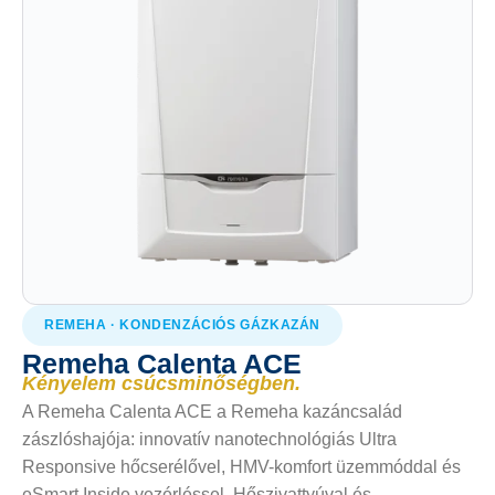
REMEHA · KONDENZÁCIÓS GÁZKAZÁN
Remeha Calenta ACE
Kényelem csúcsminőségben.
A Remeha Calenta ACE a Remeha kazáncsalád
zászlóshajója: innovatív nanotechnológiás Ultra
Responsive hőcserélővel, HMV-komfort üzemmóddal és
eSmart Inside vezérléssel. Hőszivattyúval és