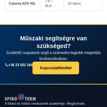
7,9 –
Calenta ACE 40L
24 l/perc
35,6
Műszaki segítségre van
szükséged?
Szakértő csapatunk segít a számodra legjobb megoldás
kiválasztásában.
+36 23 502 180
Kapcsolatfelvétel
A fűtési és hűtési rendszerek szakértője. Megbízható,