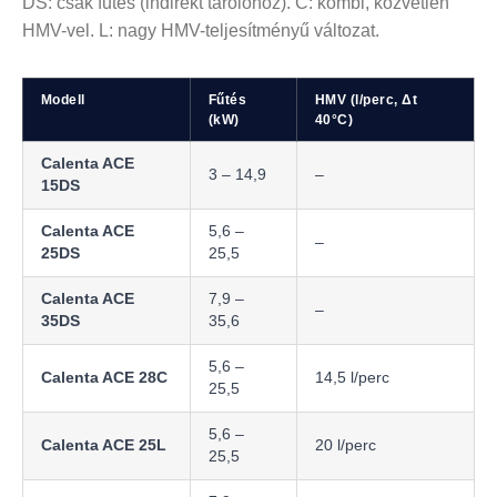
DS: csak fűtés (indirekt tárolóhoz). C: kombi, közvetlen
HMV-vel. L: nagy HMV-teljesítményű változat.
Modell
Fűtés
HMV (l/perc, Δt
(kW)
40°C)
Calenta ACE
3 – 14,9
–
15DS
Calenta ACE
5,6 –
–
25DS
25,5
Calenta ACE
7,9 –
–
35DS
35,6
5,6 –
Calenta ACE 28C
14,5 l/perc
25,5
5,6 –
Calenta ACE 25L
20 l/perc
25,5