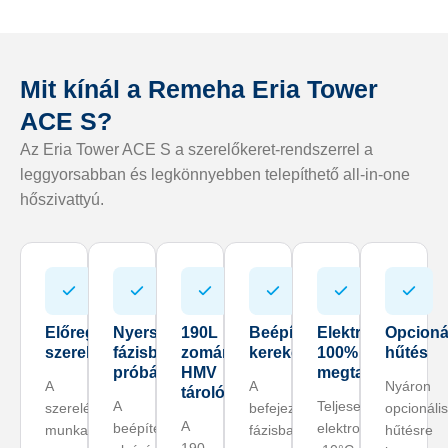
Mit kínál a Remeha Eria Tower
ACE S?
Az Eria Tower ACE S a szerelőkeret-rendszerrel a
leggyorsabban és legkönnyebben telepíthető all-in-one
hőszivattyú.
Előregyártott
Nyersépítési
190L
Beépített
Elektromos,
Opcioná
szerelőkeret
fázisban
zománcozott
kerekek
100%
hűtés
próbázható
HMV
megtartás
A
A
Nyáron
tároló
A
Teljesen
szerelési
befejező
opcionáli
A
beépített
elektromos,
munka
fázisban
hűtésre