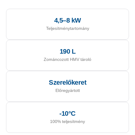
4,5–8 kW
Teljesítménytartomány
190 L
Zománcozott HMV tároló
Szerelőkeret
Előregyártott
-10°C
100% teljesítmény