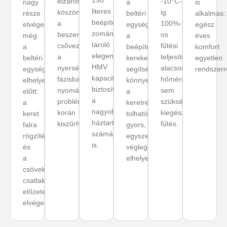
190
elzárószelepeknek
-10°C-
nagy
a
is
literes
köszönhetően
ig
része
beltéri
alkalmas:
beépített
a
100%-
elvégezhető
egység
egész
zománcozott
beszerelt
os
még
a
éves
tároló
csővezetékek
fűtési
a
beépített
komfort
elegendő
a
teljesítmény:
beltéri
kerekek
egyetlen
HMV
nyersépítési
alacsony
egység
segítségével
rendszerr
kapacitást
fázisban
hőmérsékleten
elhelyezése
könnyedén
biztosít
nyomáspróbázhatók:
sem
előtt:
a
a
problémák
szükséges
a
keretre
nagyobb
korán
kiegészítő
keret
tolható:
háztartások
kiszűrhetők.
fűtés.
falra
gyors,
számára
rögzítése
egyszerű
is.
és
végleges
a
elhelyezés.
csövek
csatlakoztatása
előzetesen
elvégezhető.