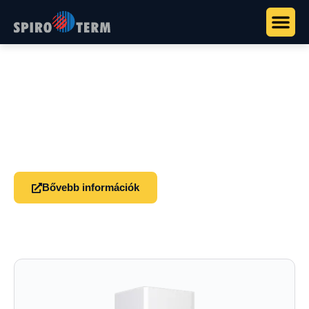
Főoldal
>
Termékek
>
Remeha hőszivattyúk
>
Remeha Eria
Tower ACE S
Remeha Eria Tower ACE S
Elektromos all-in-one hőszivattyú 190L tárolóval és
előregyártott szerelőkerettel, gyors telepítésre.
Bővebb információk