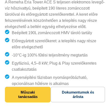
A Remeha Eria Tower ACE S teljesen elektromos levegő-
víz hőszivattyú, beépített 190 literes zománcozott
tárolóval és előregyártott szerelőkerettel. A keret előre
felszerelésének köszönhetően a telepítés nagy része
elvégezhető a beltéri egység elhelyezése előtt.
Beépített 190L zománcozott HMV tároló tartály
Előregyártott szerelőkeret: a telepítés nagy része
előre elvégezhető
-10°C-ig 100% fűtési teljesítmény megtartás
Egyfázisú, 4,5–8 kW; Plug & Play szerelőkeretes
csatlakoztatás
A nyersépítési fázisban nyomáspróbázható,
opcionálisan hűtésre is alkalmas
Műszaki
Dokumentumok és
tanácsadás
árlista