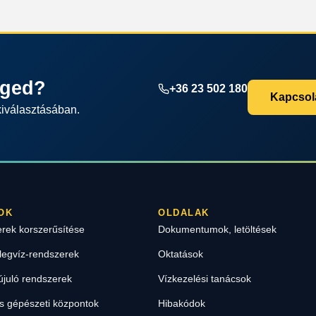
éged?
+36 23 502 180
Kapcsola
kiválasztásában.
OK
OLDALAK
erek korszerűsítése
Dokumentumok, letöltések
legvíz-rendszerek
Oktatások
újuló rendszerek
Vízkezelési tanácsok
 gépészeti központok
Hibakódok