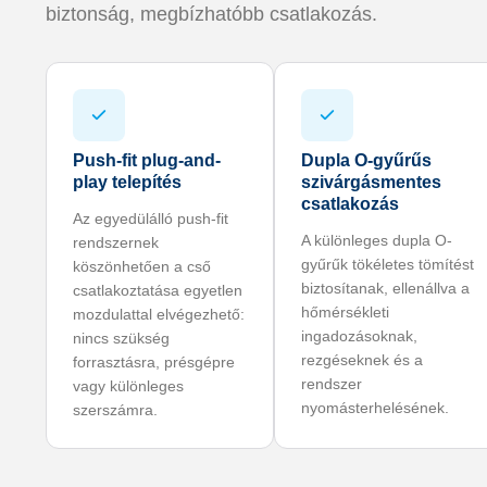
biztonság, megbízhatóbb csatlakozás.
Push-fit plug-and-
Dupla O-gyűrűs
play telepítés
szivárgásmentes
csatlakozás
Az egyedülálló push-fit
A különleges dupla O-
rendszernek
gyűrűk tökéletes tömítést
köszönhetően a cső
biztosítanak, ellenállva a
csatlakoztatása egyetlen
hőmérsékleti
mozdulattal elvégezhető:
ingadozásoknak,
nincs szükség
rezgéseknek és a
forrasztásra, présgépre
rendszer
vagy különleges
nyomásterhelésének.
szerszámra.