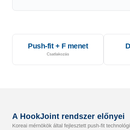
Push-fit + F menet
D
Csatlakozás
A HookJoint rendszer előnyei
Koreai mérnökök által fejlesztett push-fit technoló