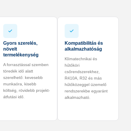
Gyors szerelés,
Kompatibilitás és
növelt
alkalmazhatóság
termelékenység
Klímatechnikai és
A forrasztással szemben
hűtőköri
töredék idő alatt
csőrendszerekhez,
szerelhető: kevesebb
R410A, R32 és más
munkaóra, kisebb
hűtőközeggel üzemelő
költség, rövidebb projekt-
rendszerekbe egyaránt
átfutási idő.
alkalmazható.