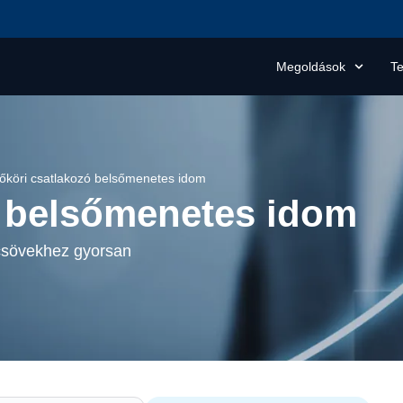
Megoldások
T
őköri csatlakozó belsőmenetes idom
ó belsőmenetes idom
 csövekhez gyorsan