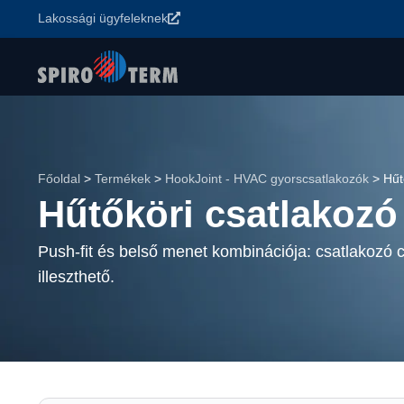
Lakossági ügyfeleknek
Főoldal
>
Termékek
>
HookJoint - HVAC gyorscsatlakozók
>
Hűt
Hűtőköri csatlakoz
Push-fit és belső menet kombinációja: csatlakozó
illeszthető.