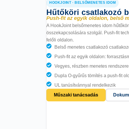
HOOKJOINT · BELSŐMENETES IDOM
Hűtőköri csatlakozó 
Push-fit az egyik oldalon, belső 
A HookJoint belsőmenetes idom hűtőkör
összekapcsolására szolgál. Push-fit tech
felőli oldalon.
Belső menetes csatlakozó csatlakoz
Push-fit az egyik oldalon: forrasztá
Vegyes, részben menetes rendszer
Dupla O-gyűrűs tömítés a push-fit ol
UL tanúsítvánnyal rendelkezik
Műszaki tanácsadás
Dokume