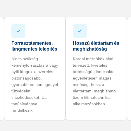
Forrasztásmentes,
Hosszú élettartam és
lángmentes telepítés
megbízhatóság
Nincs szükség
Koreai mérnökök által
keményforrasztásra vagy
tervezett, kivételes
nyílt lángra: a szerelés
tartósságú idomcsalád:
biztonságosabb,
egyenletesen magas
gyorsabb és nem igényel
minőség, hosszú
tűzvédelmi
élettartam, megbízható
intézkedéseket. UL
üzem klímatechnikai
tanúsítvánnyal
alkalmazásokban.
rendelkezik.