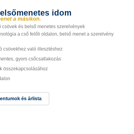
belsőmenetes idom
menet a másikon.
i csövek és belső menetes szerelvények
nológia a cső felőli oldalon, belső menet a szerelvény
ó csövekhez való illesztéshez
smentes, gyors csőcsatlakozás
ek összekapcsolásához
dalon
ntumok és árlista