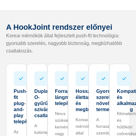
A HookJoint rendszer előnyei
Koreai mérnökök által fejlesztett push-fit technológia:
gyorsabb szerelés, nagyobb biztonság, megbízhatóbb
csatlakozás.
Push-
Dupla
Forrasztásmentes,
Hosszú
Gyors
Kompatib
fit
O-
lángmentes
élettartam
szerelés,
és
plug-
gyűrűs
telepítés
és
növelt
alkalma
and-
szivárgásmentes
megbízhatóság
termelékenység
Nincs
Klímatech
play
csatlakozás
Koreai
A
szükség
és
telepítés
A
mérnökök
forrasztással
keményforrasztásra
hűtőköri
Az
különleges
által
szemben
vagy
csőrends