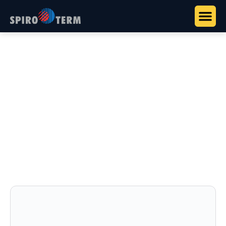
Főoldal
>
Termékek
>
HookJoint - HVAC gyorscsatlakozók
>
Hűtőköri csatlakozó könyökidom külső menettel
Hűtőköri csatlakozó
könyökidom külső menettel
90°-os könyökidom push-fit csatlakozással és
külső menetes véggel.