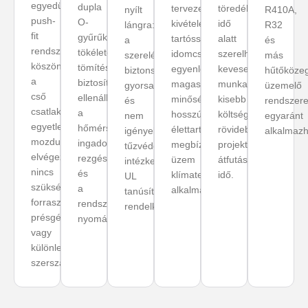
egyedülálló
dupla
tervezett,
töredék
nyílt
R410A,
push-
O-
kivételes
idő
lángra:
R32
fit
gyűrűk
tartósságú
alatt
a
és
rendszernek
tökéletes
idomcsalád:
szerelhető:
szerelés
más
köszönhetően
tömítést
egyenletesen
kevesebb
biztonságosabb,
hűtőköze
a
biztosítanak,
magas
munkaóra,
gyorsabb
üzemelő
cső
ellenállva
minőség,
kisebb
és
rendszer
csatlakoztatása
a
hosszú
költség,
nem
egyaránt
egyetlen
hőmérsékleti
élettartam,
rövidebb
igényel
alkalmazh
mozdulattal
ingadozásoknak,
megbízható
projekt-
tűzvédelmi
elvégezhető:
rezgéseknek
üzem
átfutási
intézkedéseket.
nincs
és
klímatechnikai
idő.
UL
szükség
a
alkalmazásokban.
tanúsítvánnyal
forrasztásra,
rendszer
rendelkezik.
présgépre
nyomásterhelésének.
vagy
különleges
szerszámra.