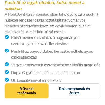
Push-fit az egyik oldalon, külső menet a
másikon.
A HookJoint külsőmenetes idom lehetővé teszi a push-fit
hűtőköri rendszer csatlakoztatását hagyományos,
menetes szerelvényekhez. Az egyik oldalon push-fit
csatlakozás, a másikon külső menet.
Külső menetes csatlakozó hagyományos
szerelvényekhez való illesztéshez
Push-fit az egyik oldalon: forrasztás nélküli, gyors
csőcsatlakozás
Vegyes rendszerek összekötéséhez ideális megoldás
Dupla O-gyűrűs tömítés a push-fit oldalon
UL tanúsítvánnyal rendelkezik
Műszaki
Dokumentumok és
tanácsadás
árlista