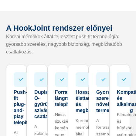
A HookJoint rendszer előnyei
Koreai mérnökök által fejlesztett push-fit technológia:
gyorsabb szerelés, nagyobb biztonság, megbízhatóbb
csatlakozás.
Push-
Dupla
Forrasztásmentes,
Hosszú
Gyors
Kompatib
fit
O-
lángmentes
élettartam
szerelés,
és
plug-
gyűrűs
telepítés
és
növelt
alkalma
and-
szivárgásmentes
megbízhatóság
termelékenység
Nincs
Klímatech
play
csatlakozás
Koreai
A
szükség
és
telepítés
A
mérnökök
forrasztással
keményforrasztásra
hűtőköri
Az
különleges
által
szemben
vagy
csőrends