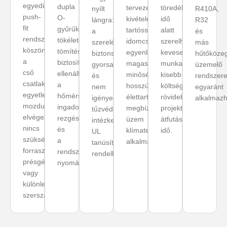
egyedülálló
dupla
tervezett,
töredék
nyílt
R410A,
push-
O-
kivételes
idő
lángra:
R32
fit
gyűrűk
tartósságú
alatt
a
és
rendszernek
tökéletes
idomcsalád:
szerelhető:
szerelés
más
köszönhetően
tömítést
egyenletesen
kevesebb
biztonságosabb,
hűtőköze
a
biztosítanak,
magas
munkaóra,
gyorsabb
üzemelő
cső
ellenállva
minőség,
kisebb
és
rendszer
csatlakoztatása
a
hosszú
költség,
nem
egyaránt
egyetlen
hőmérsékleti
élettartam,
rövidebb
igényel
alkalmazh
mozdulattal
ingadozásoknak,
megbízható
projekt-
tűzvédelmi
elvégezhető:
rezgéseknek
üzem
átfutási
intézkedéseket.
nincs
és
klímatechnikai
idő.
UL
szükség
a
alkalmazásokban.
tanúsítvánnyal
forrasztásra,
rendszer
rendelkezik.
présgépre
nyomásterhelésének.
vagy
különleges
szerszámra.