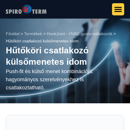
Főoldal
>
Termékek
>
HookJoint - HVAC gyorscsatlakozók
>
Hűtőköri csatlakozó külsőmenetes idom
Hűtőköri csatlakozó
külsőmenetes idom
Push-fit és külső menet kombinációja:
hagyományos szerelvényekhez is
csatlakoztatható.