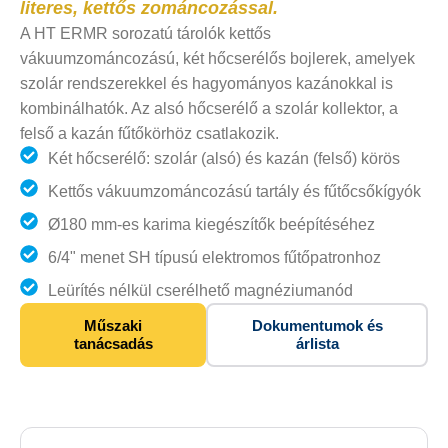
literes, kettős zománcozással.
A HT ERMR sorozatú tárolók kettős
vákuumzománcozású, két hőcserélős bojlerek, amelyek
szolár rendszerekkel és hagyományos kazánokkal is
kombinálhatók. Az alsó hőcserélő a szolár kollektor, a
felső a kazán fűtőkörhöz csatlakozik.
Két hőcserélő: szolár (alsó) és kazán (felső) körös
Kettős vákuumzománcozású tartály és fűtőcsőkígyók
Ø180 mm-es karima kiegészítők beépítéséhez
6/4" menet SH típusú elektromos fűtőpatronhoz
Leürítés nélkül cserélhető magnéziumanód
Műszaki
Dokumentumok és
tanácsadás
árlista