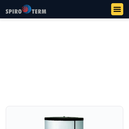
Főoldal
>
Termékek
>
Használati melegvíz és puffertartályok
>
HT ERMR két hőcserélős szolár HMV tárolók
HT ERMR két hőcserélős
szolár HMV tárolók
Szolár és kazáncső egy tárolóban: 200–500 literes,
kettős zománcozással.