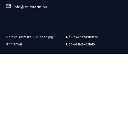
info@spiroterm.hu
© Spiro-Term Kft. – Minden jog
Rólunk
Adatvédelem
fenntartva!
Cookie tájékoztató