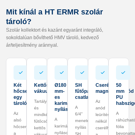
Mit kínál a HT ERMR szolár
tároló?
Szolár kollektort és kazánt egyaránt integráló,
sokoldalúan bővíthető HMV tároló, kedvező
ár/teljesítmény aránnyal.
Két
Kettős
Ø180
SH
Cserélhető
50
hőcserélő
vákuumzománcozás
mm-
fűtőpatron
magnéziumanód
mm
egy
es
csatlakozás
PU
Tartály
Az
tárolóban
karimás
habszig
A
és
anód
nyílás
Az
A
6/4"
mindkét
leürítés
A
alsó
ráhúzhat
menetes
fűtőcsőkígyó
nélkül
karimás
hőcserélő
fólia
nyílás
kettős
cserélhető,
nyíláson
a
bevonatta
SH
vákuumzománcozású,
a