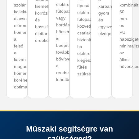
elektromos
szolár
kombinált
típusú
kiemelkedő
karbantartás
fűtőpatron
kollektor
50
elektromos
korrózióállóság
gyors
vagy
alacsonyabb
mm-
fűtőpatronhoz
és
és
bordáscsöves
előremenő
es
közvetlen
hosszú
egyszerű
hőcserélő
hőmérsékletéhez,
PU
csatlakozást
élettartam
elvégezhető.
is
a
habsziget
biztosít,
érdekében.
beépíthető,
felső
minimalizá
ha
tovább
a
az
elektromos
bővítve
kazán
állási
kiegészítő
a
magasabb
hővesztes
fűtés
rendszerintegrációs
hőmérsékletű
szükséges.
lehetőségeket.
köréhez
optimalizált.
Műszaki segítségre van
szükséged?