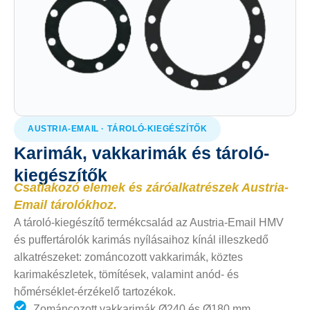
AUSTRIA-EMAIL · TÁROLÓ-KIEGÉSZÍTŐK
Karimák, vakkarimák és tároló-
kiegészítők
Csatlakozó elemek és záróalkatrészek Austria-
Email tárolókhoz.
A tároló-kiegészítő termékcsalád az Austria-Email HMV
és puffertárolók karimás nyílásaihoz kínál illeszkedő
alkatrészeket: zománcozott vakkarimák, köztes
karimakészletek, tömítések, valamint anód- és
hőmérséklet-érzékelő tartozékok.
Zománcozott vakkarimák Ø240 és Ø180 mm