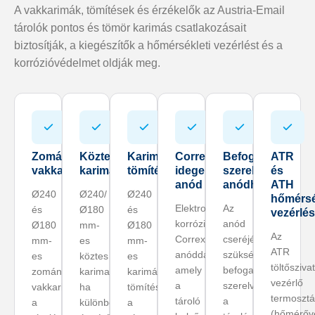
A vakkarimák, tömítések és érzékelők az Austria-Email
tárolók pontos és tömör karimás csatlakozásait
biztosítják, a kiegészítők a hőmérsékleti vezérlést és a
korrózióvédelmet oldják meg.
Zománcozott
Köztes
Karimás
Correx
Befogadó
ATR
vakkarimák
karimakészlet
tömítések
idegenáramú
szerelvény
és
anód
anódhoz
ATH
Ø240
Ø240/
Ø240
hőmérsé
Elektromos
Az
és
Ø180
és
vezérlés
korrózióvédelem
anód
Ø180
mm-
Ø180
Az
Correx
cseréjéhez
mm-
es
mm-
ATR
anóddal,
szükséges
es
köztes
es
töltősziva
amely
befogadó
zománcozott
karimakészlet,
karimás
vezérlő
a
szerelvény
vakkarimák
ha
tömítések
termosztá
tároló
a
a
különböző
a
(hőmérőve