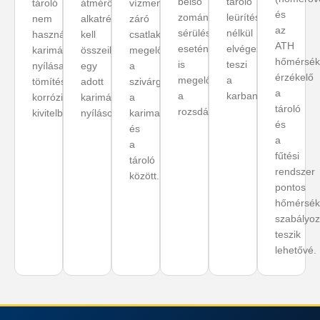
belső
tároló
tároló
átmérőjű
vízmentesen
és
zománcának
leürítése
nem
alkatrészeket
záró
az
sérülése
nélkül
használt
kell
csatlakozásokhoz,
ATH
esetén
elvégezhetővé
karimás
összeilleszteni
megelőzve
hőmérsékl
is
teszi
nyílásainak
egy
a
érzékelő
megelőzi
a
tömítésére,
adott
szivárgást
a
a
karbantartást.
korrózióálló
karimás
a
tároló
rozsdásodást.
kivitelben.
nyíláson.
karimakeret
és
és
a
a
fűtési
tároló
rendszer
között.
pontos
hőmérsékl
szabályoz
teszik
lehetővé.