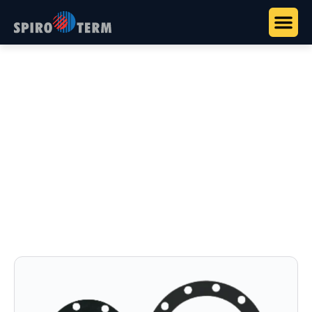
Főoldal
>
Termékek
>
Tartozékok
>
Karimák, vakkarimák és
tároló-kiegészítők
Karimák, vakkarimák és
tároló-kiegészítők
Csatlakozó elemek és záróalkatrészek Austria-
Email tárolókhoz.