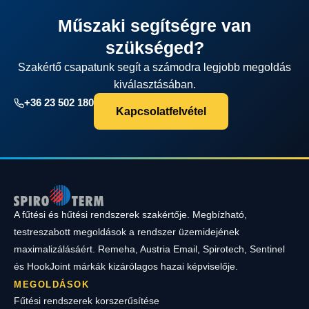
Műszaki segítségre van
szükséged?
Szakértő csapatunk segít a számodra legjobb megoldás
kiválasztásában.
+36 23 502 180
Kapcsolatfelvétel
A fűtési és hűtési rendszerek szakértője. Megbízható,
testreszabott megoldások a rendszer üzemidejének
maximalizálásáért. Remeha, Austria Email, Spirotech, Sentinel
és HookJoint márkák kizárólagos hazai képviselője.
MEGOLDÁSOK
Fűtési rendszerek korszerűsítése