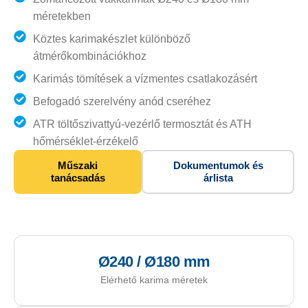
méretekben
Köztes karimakészlet különböző
átmérőkombinációkhoz
Karimás tömítések a vízmentes csatlakozásért
Befogadó szerelvény anód cseréhez
ATR töltőszivattyú-vezérlő termosztát és ATH
hőmérséklet-érzékelő
Műszaki
Dokumentumok és
tanácsadás
árlista
Ø240 / Ø180 mm
Elérhető karima méretek