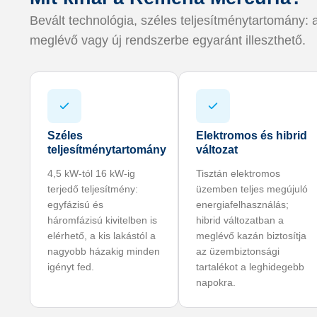
Bevált technológia, széles teljesítménytartomány:
meglévő vagy új rendszerbe egyaránt illeszthető.
Széles
Elektromos és hibrid
teljesítménytartomány
változat
4,5 kW-tól 16 kW-ig
Tisztán elektromos
terjedő teljesítmény:
üzemben teljes megújuló
egyfázisú és
energiafelhasználás;
háromfázisú kivitelben is
hibrid változatban a
elérhető, a kis lakástól a
meglévő kazán biztosítja
nagyobb házakig minden
az üzembiztonsági
igényt fed.
tartalékot a leghidegebb
napokra.