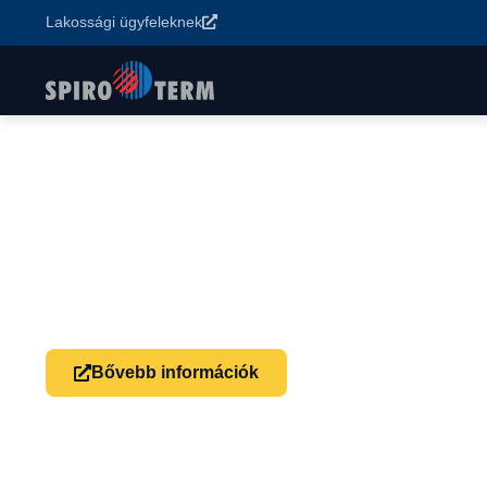
Lakossági ügyfeleknek
Főoldal
>
Termékek
>
Remeha hőszivattyúk
>
Remeha Mercuri
Remeha Mercuria
Levegő-víz hőszivattyú: kis méret, 4,5–16 kW telje
hűtésre.
Bővebb információk