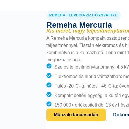
REMEHA · LEVEGŐ-VÍZ HŐSZIVATTYÚ
Remeha Mercuria
Kis méret, nagy teljesítménytart
A Remeha Mercuria kompakt osztott rends
teljesítménnyel. Tisztán elektromos és h
kombinálva is alkalmazható. Több mint 15
megbízhatóságát.
Széles teljesítménytartomány: 4,5 kW
Elektromos és hibrid változatban: m
Fűtés -20°C-ig, hűtés +46°C-ig: éve
Kompakt beltéri egység, a kültéri egy
150 000+ értékesített db, 13 év hőszi
Műszaki tanácsadás
Dokume