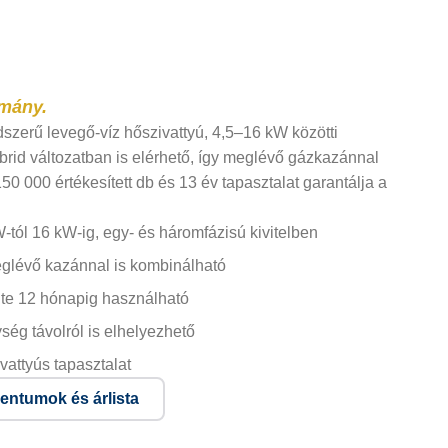
omány.
zerű levegő-víz hőszivattyú, 4,5–16 kW közötti
ibrid változatban is elérhető, így meglévő gázkazánnal
0 000 értékesített db és 13 év tapasztalat garantálja a
-tól 16 kW-ig, egy- és háromfázisú kivitelben
eglévő kazánnal is kombinálható
nte 12 hónapig használható
ség távolról is elhelyezhető
vattyús tapasztalat
ntumok és árlista