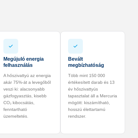
Megújuló energia
Bevált
felhasználás
megbízhatóság
A hőszivattyú az energia
Több mint 150 000
akár 75%-át a levegőből
értékesített darab és 13
veszi ki: alacsonyabb
év hőszivattyús
gázfogyasztás, kisebb
tapasztalat áll a Mercuria
CO₂ kibocsátás,
mögött: kiszámítható,
fenntartható
hosszú élettartamú
üzemeltetés.
rendszer.