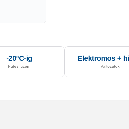
-20°C-ig
Elektromos + hi
Fűtési üzem
Változatok