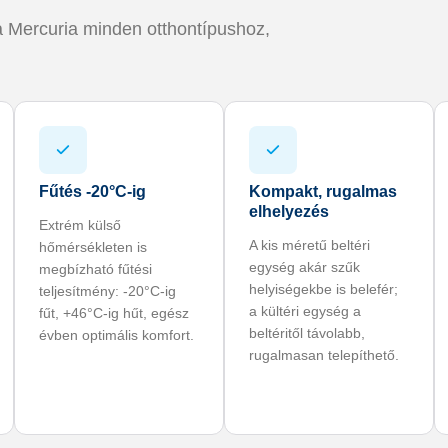
 a Mercuria minden otthontípushoz,
Fűtés -20°C-ig
Kompakt, rugalmas
elhelyezés
Extrém külső
A kis méretű beltéri
hőmérsékleten is
egység akár szűk
megbízható fűtési
helyiségekbe is belefér;
teljesítmény: -20°C-ig
a kültéri egység a
fűt, +46°C-ig hűt, egész
beltéritől távolabb,
évben optimális komfort.
rugalmasan telepíthető.