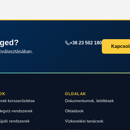
éged?
+36 23 502 180
Kapcsola
kiválasztásában.
OK
OLDALAK
erek korszerűsítése
Dokumentumok, letöltések
legvíz-rendszerek
Oktatások
újuló rendszerek
Vízkezelési tanácsok