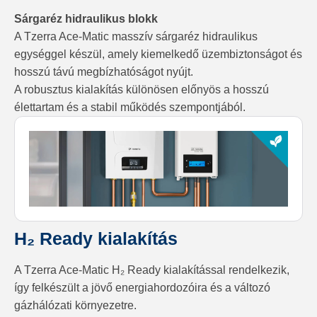
Sárgaréz hidraulikus blokk
A Tzerra Ace-Matic masszív sárgaréz hidraulikus
egységgel készül, amely kiemelkedő üzembiztonságot és
hosszú távú megbízhatóságot nyújt.
A robusztus kialakítás különösen előnyös a hosszú
élettartam és a stabil működés szempontjából.
H₂ Ready kialakítás
A Tzerra Ace-Matic H₂ Ready kialakítással rendelkezik,
így felkészült a jövő energiahordozóira és a változó
gázhálózati környezetre.