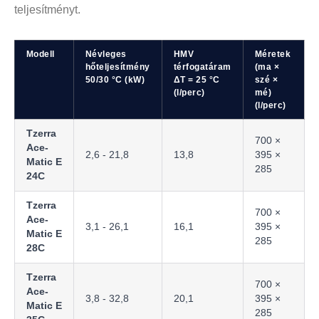
teljesítményt.
Modell
Névleges
HMV
Méretek
hőteljesítmény
térfogatáram
(ma ×
50/30 °C (kW)
ΔT = 25 °C
szé ×
(l/perc)
mé)
(l/perc)
Tzerra
700 ×
Ace-
2,6 - 21,8
13,8
395 ×
Matic E
285
24C
Tzerra
700 ×
Ace-
3,1 - 26,1
16,1
395 ×
Matic E
285
28C
Tzerra
700 ×
Ace-
3,8 - 32,8
20,1
395 ×
Matic E
285