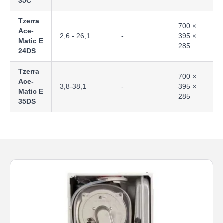
35C
Tzerra
700 ×
Ace-
2,6 - 26,1
-
395 ×
Matic E
285
24DS
Tzerra
700 ×
Ace-
3,8-38,1
-
395 ×
Matic E
285
35DS