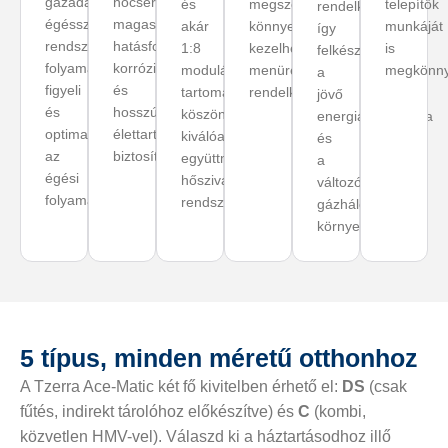
gázadaptív
hőcserélő
és
megszokott,
telepítők
rendelkezik,
égésszabályozó
magas
akár
könnyen
munkáját
így
rendszere
hatásfokot,
1:8
kezelhető
is
felkészült
folyamatosan
korrózióállóságot
modulációs
menürendszerrel
megkönnyí
a
figyeli
és
tartományának
rendelkezik.
jövő
és
hosszú
köszönhetően
energiahordozóira
optimalizálja
élettartamot
kiválóan
és
az
biztosít.
együttműködik
a
égési
hőszivattyús
változó
folyamatot.
rendszerekkel.
gázhálózati
környezetre.
5 típus, minden méretű otthonhoz
A Tzerra Ace-Matic két fő kivitelben érhető el:
DS
(csak
fűtés, indirekt tárolóhoz előkészítve) és
C
(kombi,
közvetlen HMV-vel). Válaszd ki a háztartásodhoz illő