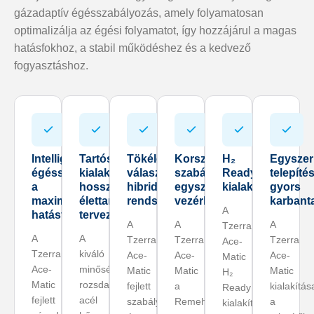
gázadaptív égésszabályozás, amely folyamatosan
optimalizálja az égési folyamatot, így hozzájárul a magas
hatásfokhoz, a stabil működéshez és a kedvező
fogyasztáshoz.
Intelligens
Tartós
Tökéletes
Korszerű
H₂
Egyszer
égésszabályozás
kialakítás
választás
szabályozás,
Ready
telepítés
a
hosszú
hibrid
egyszerű
kialakítás
gyors
maximális
élettartamra
rendszerekhez
vezérlés
karbant
A
hatásfokért
tervezve
A
A
A
Tzerra
A
A
Tzerra
Tzerra
Tzerra
Ace-
Tzerra
kiváló
Ace-
Ace-
Ace-
Matic
Ace-
minőségű
Matic
Matic
Matic
H₂
Matic
rozsdamentes
fejlett
a
kialakítás
Ready
fejlett
acél
szabályozásának
Remehától
a
kialakítással