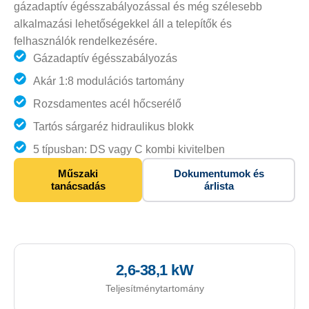
gázadaptív égésszabályozással és még szélesebb
alkalmazási lehetőségekkel áll a telepítők és
felhasználók rendelkezésére.
Gázadaptív égésszabályozás
Akár 1:8 modulációs tartomány
Rozsdamentes acél hőcserélő
Tartós sárgaréz hidraulikus blokk
5 típusban: DS vagy C kombi kivitelben
Műszaki
Dokumentumok és
tanácsadás
árlista
2,6-38,1 kW
Teljesítménytartomány