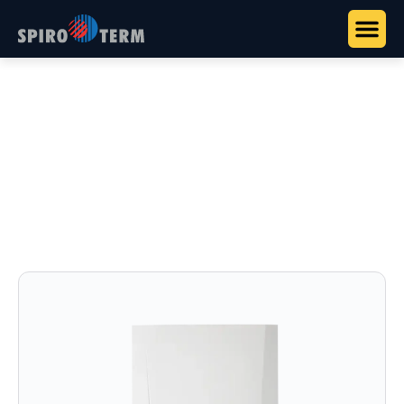
Főoldal
>
Termékek
>
Remeha kazánok
>
Remeha Tzerra Ace-
Matic
Remeha Tzerra Ace-Matic
Megérkezett a Tzerra új generációja