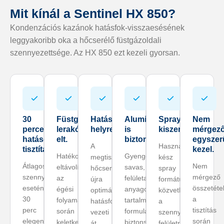
Mit kínál a Sentinel HX 850?
Kondenzációs kazánok hatásfok-visszaesésének
leggyakoribb oka a hőcserélő füstgázoldali
szennyezettsége. Az HX 850 ezt kezeli gyorsan.
30
Füstgázoldali
Hatásfok
Alumíniumhoz
Spray
Nem
perces
lerakódás
helyreállítás
is
kiszerelés
mérgező
hatásos
elt.
biztonságos
egyszer
A
Használatra
tisztítás
kezel.
Hatékonyan
Gyenge
megtisztult
kész
Átlagos
Nem
eltávolítja
savas,
hőcserélő
spray
szennyezettség
mérgező
az
felületaktív
újra
formátum:
esetén
összetétel
égési
anyagokat
optimális
közvetlenül
30
a
folyamat
tartalmazó
hatásfokkal
a
perc
tisztítás
során
formuláció:
vezeti
szennyezett
elegendő
során
keletkező
biztonságosan
át
felületre