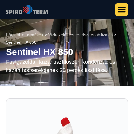
Főoldal
>
Termékek
>
Vízkezelés és rendszerstabilizálás
>
Sentinel HX 850
Sentinel HX 850
Füstgázoldali kazántisztítószer: kondenzációs
kazán hőcserélőjének 30 perces tisztítása.