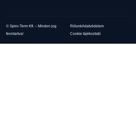
© Spiro-Term Kft. – Minden jog
Rólunk
Adatvédelem
fenntartva!
Cookie tájékoztató