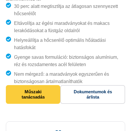
30 perc alatt megtisztítja az átlagosan szennyezett
hőcserélőt
Eltávolítja az égési maradványokat és makacs
lerakódásokat a füstgáz oldalról
Helyreállítja a hőcserélő optimális hőátadási
hatásfokát
Gyenge savas formuláció: biztonságos alumínium,
réz és rozsdamentes acél felületen
Nem mérgező: a maradványok egyszerűen és
biztonságosan ártalmatlaníthatók
Műszaki
Dokumentumok és
tanácsadás
árlista