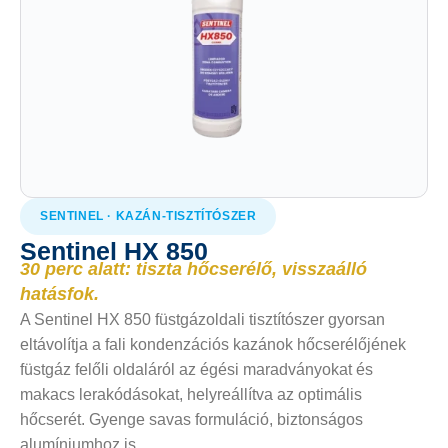
SENTINEL · KAZÁN-TISZTÍTÓSZER
Sentinel HX 850
30 perc alatt: tiszta hőcserélő, visszaálló
hatásfok.
A Sentinel HX 850 füstgázoldali tisztítószer gyorsan
eltávolítja a fali kondenzációs kazánok hőcserélőjének
füstgáz felőli oldaláról az égési maradványokat és
makacs lerakódásokat, helyreállítva az optimális
hőcserét. Gyenge savas formuláció, biztonságos
alumíniumhoz is.