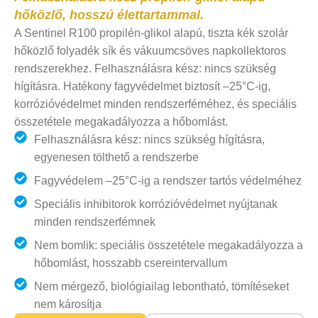
hőközlő, hosszú élettartammal.
A Sentinel R100 propilén-glikol alapú, tiszta kék szolár
hőközlő folyadék sík és vákuumcsöves napkollektoros
rendszerekhez. Felhasználásra kész: nincs szükség
hígításra. Hatékony fagyvédelmet biztosít –25°C-ig,
korrózióvédelmet minden rendszerféméhez, és speciális
összetétele megakadályozza a hőbomlást.
Felhasználásra kész: nincs szükség hígításra,
egyenesen tölthető a rendszerbe
Fagyvédelem –25°C-ig a rendszer tartós védelméhez
Speciális inhibitorok korrózióvédelmet nyújtanak
minden rendszerfémnek
Nem bomlik: speciális összetétele megakadályozza a
hőbomlást, hosszabb csereintervallum
Nem mérgező, biológiailag lebontható, tömítéseket
nem károsítja