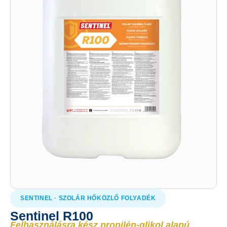
SENTINEL · SZOLÁR HŐKÖZLŐ FOLYADÉK
Sentinel R100
Felhasználásra kész propilén-glikol alapú