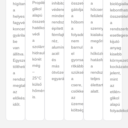
Propilén-
inhibitorok
összetétel
a
hígítani:
biológiail
glikol
védenek
gátolja
hőcserélő
a
lebonthat
alapú
minden
a
felületén
helyes
összetétel
összetétel
rendszerbe
hőbomlást:
a
fagyvédelmi
a
hatékonyan
épített
a
szennyeződés
koncentráció
rendszerb
védi
fémfajtát:
folyadék
kialakulását,
gyárilag
esetleges
a
réz,
nem
megőrizve
be
kijutó
szolárrendszer
alumínium,
barnul
a
van
anyag
hidraulikus
acél
el
hőközlés
állítva.
kisebb
körét
és
gyorsan,
hatásfokát
Egyszerűen
környezet
még
más
ritkábban
a
tölthető
kockázato
–
ötvözetek
szükséges
rendszer
a
jelent,
25°C
egyaránt.
a
teljes
rendszerbe,
mint
külső
csere,
élettartama
megtakarítva
az
hőmérsékleten
csökkentve
alatt.
az
etilén-
is.
az
előkészítési
glikol
üzemeltetési
időt.
alapú
költséget.
folyadéko