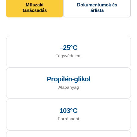
Műszaki
Dokumentumok és
tanácsadás
árlista
–25°C
Fagyvédelem
Propilén-glikol
Alapanyag
103°C
Forráspont