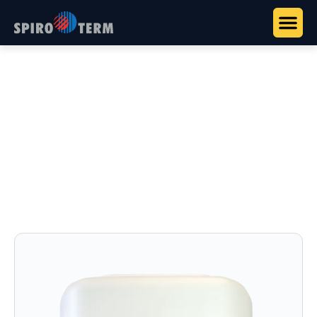
Főoldal
>
Termékek
>
Vízkezelés és rendszerstabilizálás
>
Sentinel R100
Sentinel R100
Szolár hőközlő folyadék: felhasználásra kész,
fagyvédelem –25°C-ig.