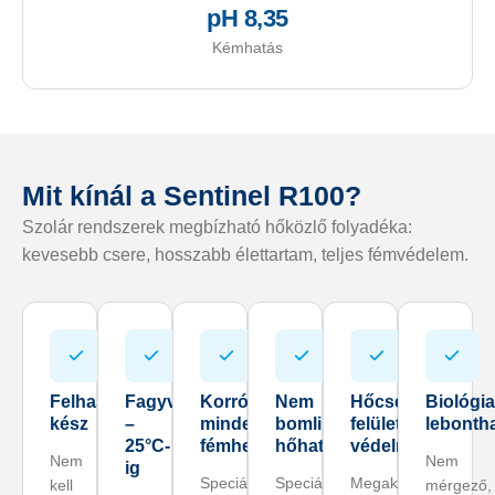
pH 8,35
Kémhatás
Mit kínál a Sentinel R100?
Szolár rendszerek megbízható hőközlő folyadéka:
kevesebb csere, hosszabb élettartam, teljes fémvédelem.
Felhasználásra
Fagyvédelem
Korrózióvédelem
Nem
Hőcserélő
Biológia
kész
–
minden
bomlik
felület
lebonth
25°C-
fémhez
hőhatásra
védelme
Nem
Nem
ig
Speciális
Speciális
Megakadályozza
kell
mérgező,