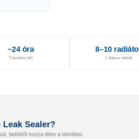
~24 óra
8–10 radiáto
Tömítési idő
1 flakon lefedi
e Leak Sealer?
, belülről hozza létre a tömítést.