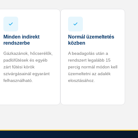
Minden indirekt
Normál üzemeltetés
rendszerbe
közben
Gázkazánok, hőcserélők,
A beadagolás után a
padlófűtések és egyéb
rendszert legalább 15
zárt fűtési körök
percig normál módon kell
szivárgásainál egyaránt
üzemeltetni az adalék
felhasználható.
elosztásához.