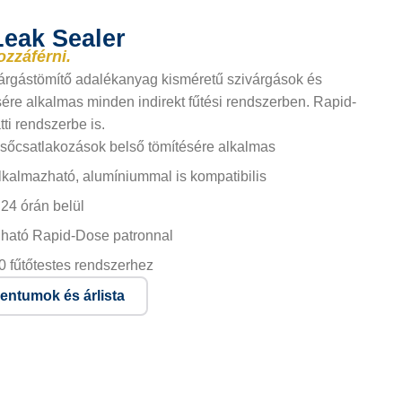
Leak Sealer
ozzáférni.
árgástömítő adalékanyag kisméretű szivárgások és
re alkalmas minden indirekt fűtési rendszerben. Rapid-
i rendszerbe is.
sőcsatlakozások belső tömítésére alkalmas
alkalmazható, alumíniummal is kompatibilis
24 órán belül
lható Rapid-Dose patronnal
0 fűtőtestes rendszerhez
ntumok és árlista