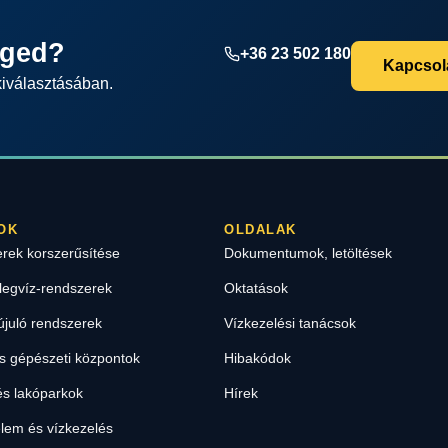
éged?
+36 23 502 180
Kapcsola
kiválasztásában.
OK
OLDALAK
erek korszerűsítése
Dokumentumok, letöltések
legvíz-rendszerek
Oktatások
újuló rendszerek
Vízkezelési tanácsok
 gépészeti központok
Hibakódok
s lakóparkok
Hírek
lem és vízkezelés