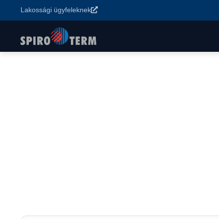
Lakossági ügyfeleknek
Főoldal
>
Termékek
>
Vízkezelés és rendszerstabilizálás
>
Sent
Sentinel Rapid Dose
Szivárgástömítő: kisméretű szivárgások belső tömí
rendszerben.