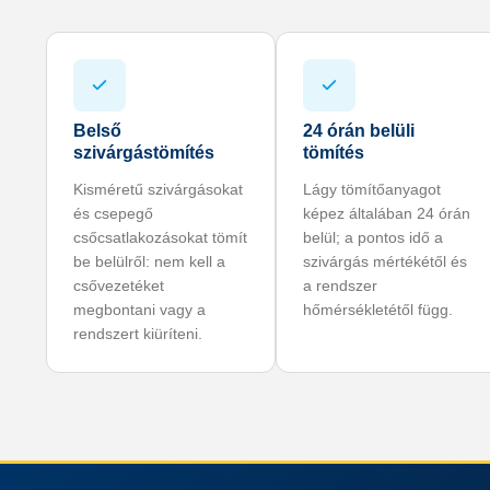
Belső
24 órán belüli
szivárgástömítés
tömítés
Kisméretű szivárgásokat
Lágy tömítőanyagot
és csepegő
képez általában 24 órán
csőcsatlakozásokat tömít
belül; a pontos idő a
be belülről: nem kell a
szivárgás mértékétől és
csővezetéket
a rendszer
megbontani vagy a
hőmérsékletétől függ.
rendszert kiüríteni.