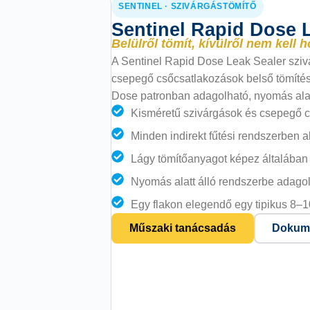
SENTINEL · SZIVÁRGÁSTÖMÍTŐ
Sentinel Rapid Dose 
Belülről tömít, kívülről nem kell h
A Sentinel Rapid Dose Leak Sealer sziv
csepegő csőcsatlakozások belső tömítésé
Dose patronban adagolható, nyomás alatt
Kisméretű szivárgások és csepegő c
Minden indirekt fűtési rendszerben 
Lágy tömítőanyagot képez általában 
Nyomás alatt álló rendszerbe adago
Egy flakon elegendő egy tipikus 8–1
Műszaki tanácsadás
Dokume