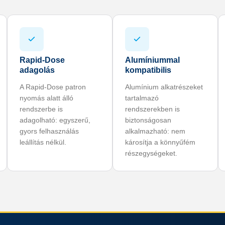
Rapid-Dose
Alumíniummal
adagolás
kompatibilis
A Rapid-Dose patron
Alumínium alkatrészeket
nyomás alatt álló
tartalmazó
rendszerbe is
rendszerekben is
adagolható: egyszerű,
biztonságosan
gyors felhasználás
alkalmazható: nem
leállítás nélkül.
károsítja a könnyűfém
részegységeket.