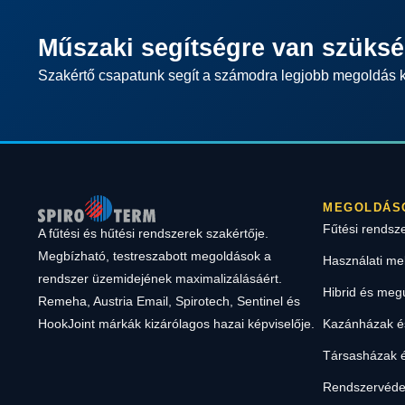
Műszaki segítségre van szüks
Szakértő csapatunk segít a számodra legjobb megoldás 
MEGOLDÁS
Fűtési rendsz
A fűtési és hűtési rendszerek szakértője.
Megbízható, testreszabott megoldások a
Használati me
rendszer üzemidejének maximalizálásáért.
Hibrid és meg
Remeha, Austria Email, Spirotech, Sentinel és
Kazánházak és
HookJoint márkák kizárólagos hazai képviselője.
Társasházak é
Rendszervéde