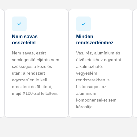
Nem savas
Minden
összetétel
rendszerfémhez
Nem savas, ezért
Vas, réz, alumínium és
semlegesítő eljárás nem
ötvözeteikhez egyaránt
szükséges a kezelés
alkalmazható:
után: a rendszert
vegyesfém
egyszerűen le kell
rendszerekben is
ereszteni és öblíteni,
biztonságos, az
majd X100-zal feltölteni.
alumínium
komponenseket sem
károsítja.