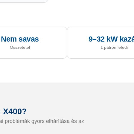
Nem savas
9–32 kW kaz
Összetétel
1 patron lefedi
e X400?
si problémák gyors elhárítása és az