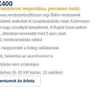
X400
 radiátorok megoldása, perceken belül.
s rendszertisztítószer régi fűtési rendszerek
erületek alakultak ki iszaplerakódás miatt. Különösen
t vagy szivattyút telepítenek. A Rapid-Dose patron
 általában kevesebb mint 5 perc alatt.
, rendszerleállás nélkül
 megszünteti a hideg radiátorokat
, beleértve az alumíniumot is
eljárás nem szükséges
rtáshoz (9–32 kW kazán, 10 radiátor)
ntumok és árlista