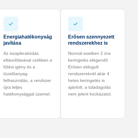
Energiahatékonyság
Erősen szennyezett
javítása
rendszerekhez is
Az iszaplerakódás
Normál esetben 2 óra
eltávolításával csökken a
keringetés elegendő.
fűtési igény és a
Erősen eldugult
tüzelőanyag-
rendszereknél akár 4
felhasználás, a rendszer
hetes keringetés is
újra teljes
ajánlott, a túladagolás
hatékonysággal üzemel.
nem jelent kockázatot.