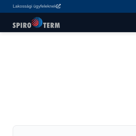
Lakossági ügyfeleknek
Főoldal
>
Termékek
>
Vízkezelés és rendszerstabilizálás
>
Sent
Sentinel Rapid Dos
Nem savas gyorsadagoló iszapeltávolító régi fűtés