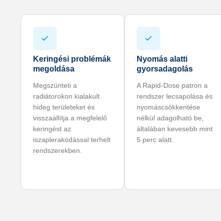
Keringési problémák
Nyomás alatti
megoldása
gyorsadagolás
Megszünteti a
A Rapid-Dose patron a
radiátorokon kialakult
rendszer lecsapolása és
hideg területeket és
nyomáscsökkentése
visszaállítja a megfelelő
nélkül adagolható be,
keringést az
általában kevesebb mint
iszaplerakódással terhelt
5 perc alatt.
rendszerekben.