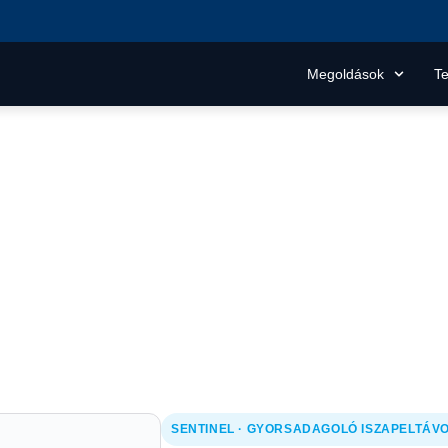
Megoldások
T
inel Rapid Dose X400
e X400
i rendszerekhez.
SENTINEL · GYORSADAGOLÓ ISZAPELTÁVO