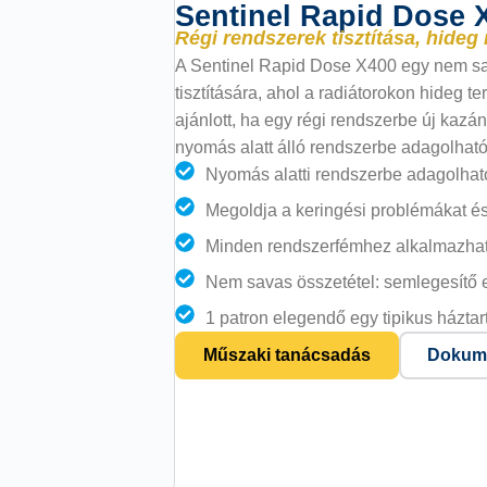
Sentinel Rapid Dose 
Régi rendszerek tisztítása, hideg
A Sentinel Rapid Dose X400 egy nem sava
tisztítására, ahol a radiátorokon hideg t
ajánlott, ha egy régi rendszerbe új kazán
nyomás alatt álló rendszerbe adagolható,
Nyomás alatti rendszerbe adagolható
Megoldja a keringési problémákat és
Minden rendszerfémhez alkalmazható
Nem savas összetétel: semlegesítő 
1 patron elegendő egy tipikus házta
Műszaki tanácsadás
Dokume