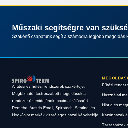
Műszaki segítségre van szüks
Szakértő csapatunk segít a számodra legjobb megoldás 
MEGOLDÁS
Fűtési rendsz
A fűtési és hűtési rendszerek szakértője.
Megbízható, testreszabott megoldások a
Használati me
rendszer üzemidejének maximalizálásáért.
Hibrid és meg
Remeha, Austria Email, Spirotech, Sentinel és
Kazánházak és
HookJoint márkák kizárólagos hazai képviselője.
Társasházak é