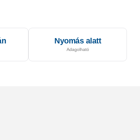
án
Nyomás alatt
Adagolható