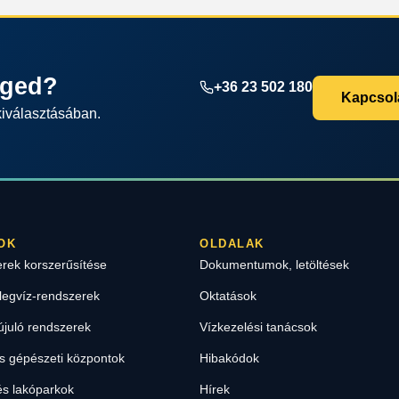
éged?
+36 23 502 180
Kapcsola
kiválasztásában.
OK
OLDALAK
erek korszerűsítése
Dokumentumok, letöltések
legvíz-rendszerek
Oktatások
újuló rendszerek
Vízkezelési tanácsok
 gépészeti központok
Hibakódok
s lakóparkok
Hírek