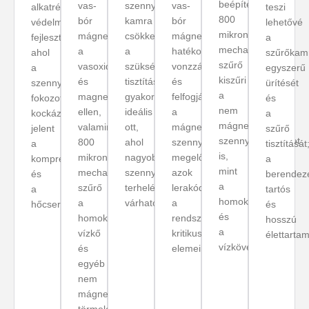
beépített
vas-
szennygyűjtő
vas-
alkatrészeinek
teszi
800
bór
kamra
bór
védelméhez
lehetővé
mikronos
mágnes
csökkenti
mágnesek
fejlesztve,
a
mechanikus
a
a
hatékonyan
ahol
szűrőkam
szűrő
vasoxid
szükséges
vonzzák
a
egyszerű
kiszűri
és
tisztítások
és
szennyeződés
ürítését
a
magnetit
gyakoriságát:
felfogják
fokozott
és
nem
ellen,
ideális
a
kockázatot
a
mágnesezhető
valamint
ott,
mágnesezhető
jelent
szűrő
szennyeződéseket
800
ahol
szennyeződéseket,
a
tisztítását
is,
mikronos
nagyobb
megelőzve
kompresszorra
a
mint
mechanikus
szennyeződési
azok
és
berendez
a
szűrő
terhelés
lerakódását
a
tartós
homokot
a
várható.
a
hőcserélőre.
és
és
homok,
rendszer
hosszú
a
vízkő
kritikus
élettarta
vízkövet.
és
elemein.
egyéb
nem
mágneses