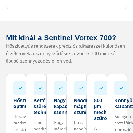
Mit kínál a Sentinel Vortex 700?
Hőszivattyús rendszerek precíziós alkatrészei különösen
érzékenyek a szennyeződésre: a Vortex 700 mindkét
típusú szennyeződés ellen véd.
Hőszivattyúkhoz
Kettős
Nagy
Neodímium
800
Könnyű
optimalizált
szűrési
kapacitású
mágneses
µm
karbant
technológia
szennygyűjtő
szűrés
mechanikus
Hőszivattyús
Könnyen
szűrő
Erős
Nagy
Erős
rendszerek
hozzáférh
A
neodímium-
méretű
neodímium-
precíziós
leeresztő