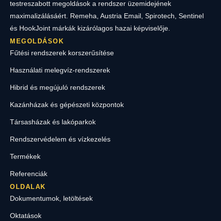
testreszabott megoldások a rendszer üzemidejének
maximalizálásáért. Remeha, Austria Email, Spirotech, Sentinel
és HookJoint márkák kizárólagos hazai képviselője.
MEGOLDÁSOK
Fűtési rendszerek korszerűsítése
Használati melegvíz-rendszerek
Hibrid és megújuló rendszerek
Kazánházak és gépészeti központok
Társasházak és lakóparkok
Rendszervédelem és vízkezelés
Termékek
Referenciák
OLDALAK
Dokumentumok, letöltések
Oktatások