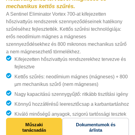
mechanikus kettős szűrés.
A Sentinel Eliminator Vortex 700-at kifejezetten
hőszivattyús rendszerek szennyeződéseinek hatékony
szűréséhez fejlesztették. Kettős szűrési technológiája:
erős neodímium mágnes a mágneses
szennyeződésekhez és 800 mikronos mechanikus szűrő
a nem mágnesezhető törmelékhez.
Kifejezetten hőszivattyús rendszerekhez tervezve és
fejlesztve
Kettős szűrés: neodímium mágnes (mágneses) + 800
µm mechanikus szűrő (nem mágneses)
Nagy kapacitású szennygyűjtő: ritkább tisztítási igény
Könnyű hozzáférésű leeresztőcsap a karbantartáshoz
Kiváló minőségű anyagok, szigorú tartóssági tesztek
Műszaki
Dokumentumok és
tanácsadás
árlista