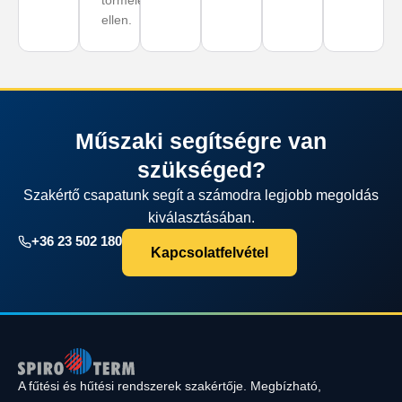
törmelék
ellen.
Műszaki segítségre van
szükséged?
Szakértő csapatunk segít a számodra legjobb megoldás
kiválasztásában.
+36 23 502 180
Kapcsolatfelvétel
A fűtési és hűtési rendszerek szakértője. Megbízható,