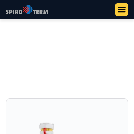
Főoldal
>
Termékek
>
Vízkezelés és rendszerstabilizálás
>
Sentinel Vortex 700
Sentinel Vortex 700
Hőszivattyús rendszerszűrő: kettős szűrés, nagy
kapacitás, mágneses és mechanikus.