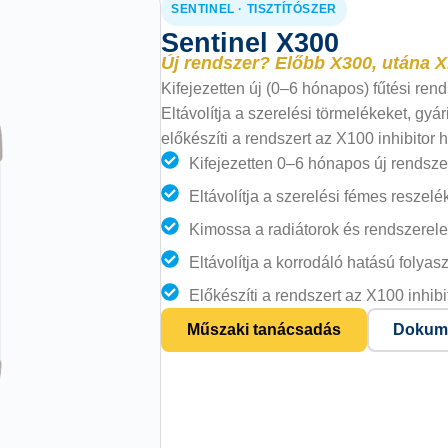
SENTINEL · TISZTÍTÓSZER
Sentinel X300
Új rendszer? Előbb X300, utána X
Kifejezetten új (0–6 hónapos) fűtési rend
Eltávolítja a szerelési törmelékeket, gy
előkészíti a rendszert az X100 inhibitor
Kifejezetten 0–6 hónapos új rendsze
Eltávolítja a szerelési fémes resze
Kimossa a radiátorok és rendszerel
Eltávolítja a korrodáló hatású folya
Előkészíti a rendszert az X100 inhib
Műszaki tanácsadás
Dokume