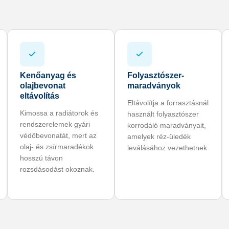
Kenőanyag és
Folyasztószer-
olajbevonat
maradványok
eltávolítás
Eltávolítja a forrasztásnál
Kimossa a radiátorok és
használt folyasztószer
rendszerelemek gyári
korrodáló maradványait,
védőbevonatát, mert az
amelyek réz-üledék
olaj- és zsírmaradékok
leválásához vezethetnek.
hosszú távon
rozsdásodást okoznak.