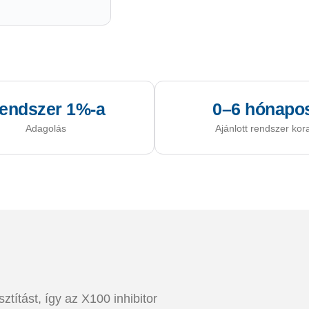
endszer 1%-a
0–6 hónapo
Adagolás
Ajánlott rendszer kor
ztítást, így az X100 inhibitor