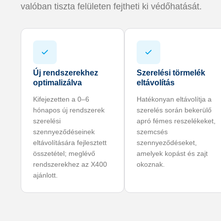
valóban tiszta felületen fejtheti ki védőhatását.
Új rendszerekhez
Szerelési törmelék
optimalizálva
eltávolítás
Kifejezetten a 0–6
Hatékonyan eltávolítja a
hónapos új rendszerek
szerelés során bekerülő
szerelési
apró fémes reszelékeket,
szennyeződéseinek
szemcsés
eltávolítására fejlesztett
szennyeződéseket,
összetétel; meglévő
amelyek kopást és zajt
rendszerekhez az X400
okoznak.
ajánlott.