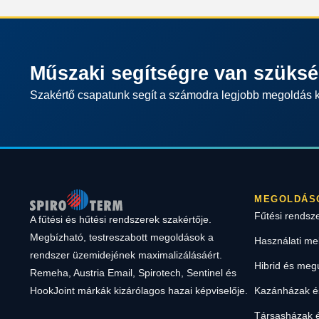
Műszaki segítségre van szüks
Szakértő csapatunk segít a számodra legjobb megoldás 
MEGOLDÁS
Fűtési rendsz
A fűtési és hűtési rendszerek szakértője.
Megbízható, testreszabott megoldások a
Használati me
rendszer üzemidejének maximalizálásáért.
Hibrid és meg
Remeha, Austria Email, Spirotech, Sentinel és
Kazánházak és
HookJoint márkák kizárólagos hazai képviselője.
Társasházak é