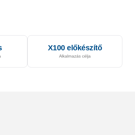
s
X100 előkészítő
a
Alkalmazás célja