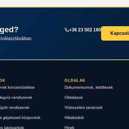
éged?
+36 23 502 180
Kapcsola
kiválasztásában.
OK
OLDALAK
erek korszerűsítése
Dokumentumok, letöltések
legvíz-rendszerek
Oktatások
újuló rendszerek
Vízkezelési tanácsok
 gépészeti központok
Hibakódok
s lakóparkok
Hírek