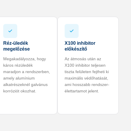
Réz-üledék
X100 inhibitor
megelőzése
előkészítő
Megakadályozza, hogy
Az átmosás után az
káros rézüledék
X100 inhibitor teljesen
maradjon a rendszerben,
tiszta felületen fejtheti ki
amely alumínium
maximális védőhatását,
alkatrészeknél galvánus
ami hosszabb rendszer-
korróziót okozhat.
élettartamot jelent.