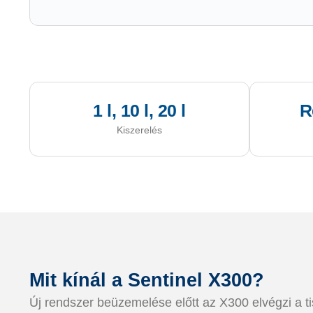
1 l, 10 l, 20 l
R
Kiszerelés
Mit kínál a Sentinel X300?
Új rendszer beüzemelése előtt az X300 elvégzi a tis