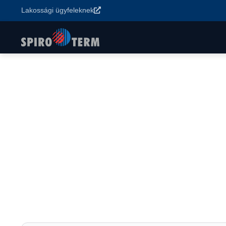
Lakossági ügyfeleknek
Főoldal
>
Termékek
>
Vízkezelés és rendszerstabilizálás
>
Sent
Sentinel X300
Univerzális tisztítószer új fűtési rendszerek inhibito
előkészítéséhez.