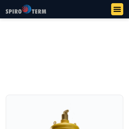
Főoldal
>
Termékek
>
Vízkezelés és rendszerstabilizálás
>
SpiroCombi
SpiroCombi
Kombinált levegő- és iszapleválasztó: SpiroVent és
SpiroTrap egy egységben.