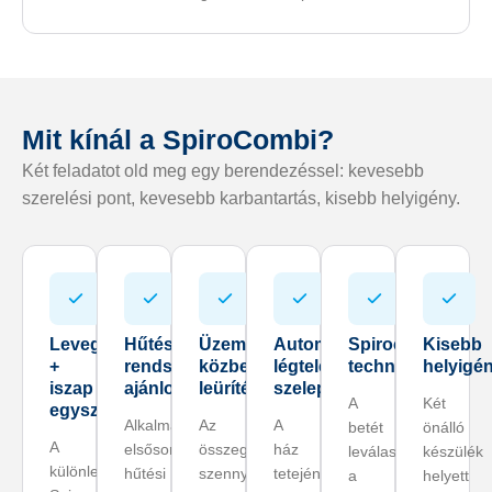
Mit kínál a SpiroCombi?
Két feladatot old meg egy berendezéssel: kevesebb
szerelési pont, kevesebb karbantartás, kisebb helyigény.
Levegő
Hűtési
Üzem
Automatikus
Spirocső
Kisebb
+
rendszerekbe
közbeni
légtelenítő
technológia
helyigé
iszap
ajánlott
leürítés
szelep
A
Két
egyszerre
Alkalmazása
Az
A
betét
önálló
A
elsősorban
összegyűlt
ház
leválasztja
készülék
különleges
hűtési
szennyeződés
tetején
a
helyett