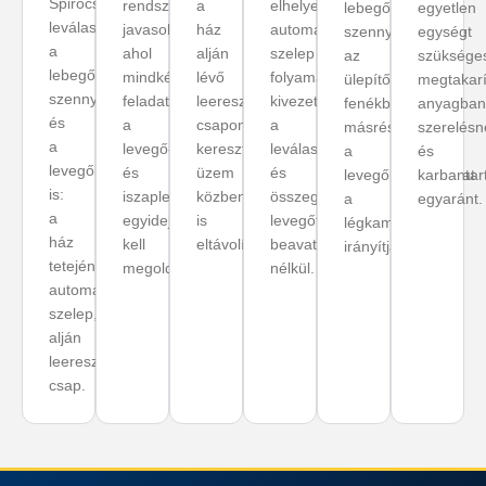
Spirocső
rendszerekben
a
elhelyezett
lebegő
egyetlen
leválasztja
javasolt,
ház
automata
szennyeződéseket
egység
a
ahol
alján
szelep
az
szüksége
lebegő
mindkét
lévő
folyamatosan
ülepítő
megtakarí
szennyeződéseket
feladatot,
leeresztő
kivezeti
fenékbe,
anyagban
és
a
csapon
a
másrészt
szerelésn
a
levegő-
keresztül
leválasztott
a
és
levegőbuborékokat
és
üzem
és
levegőbuborékokat
karbantar
is:
iszapleválasztást
közben
összegyűlt
a
egyaránt.
a
egyidejűleg
is
levegőt,
légkamrába
ház
kell
eltávolítható.
beavatkozás
irányítja.
tetején
megoldani.
nélkül.
automata
szelep,
alján
leeresztő
csap.