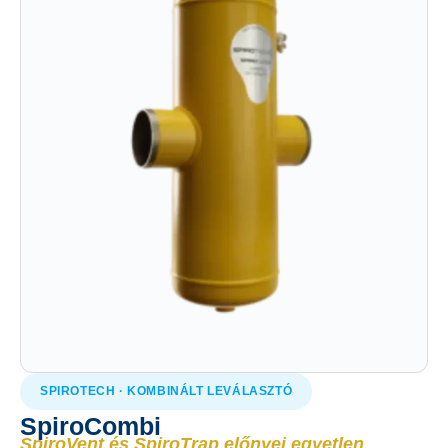
SPIROTECH · KOMBINÁLT LEVÁLASZTÓ
SpiroCombi
SpiroVent és SpiroTrap előnyei egyetlen