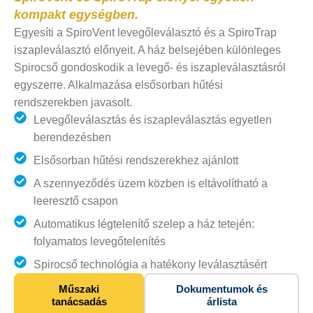
kompakt egységben.
Egyesíti a SpiroVent levegőleválasztó és a SpiroTrap
iszapleválasztó előnyeit. A ház belsejében különleges
Spirocső gondoskodik a levegő- és iszapleválasztásról
egyszerre. Alkalmazása elsősorban hűtési
rendszerekben javasolt.
Levegőleválasztás és iszapleválasztás egyetlen
berendezésben
Elsősorban hűtési rendszerekhez ajánlott
A szennyeződés üzem közben is eltávolítható a
leeresztő csapon
Automatikus légtelenítő szelep a ház tetején:
folyamatos levegőtelenítés
Spirocső technológia a hatékony leválasztásért
Műszaki
Dokumentumok és
tanácsadás
árlista