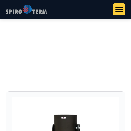
Főoldal
>
Termékek
>
Spiroterm kazánházi szerelvények
>
SpiroPro – Ipari iszapleválasztók
SpiroPro – Ipari
iszapleválasztók