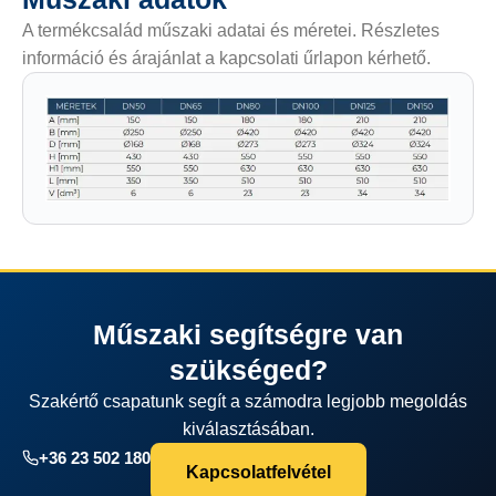
A termékcsalád műszaki adatai és méretei. Részletes
információ és árajánlat a kapcsolati űrlapon kérhető.
Műszaki segítségre van
szükséged?
Szakértő csapatunk segít a számodra legjobb megoldás
kiválasztásában.
+36 23 502 180
Kapcsolatfelvétel