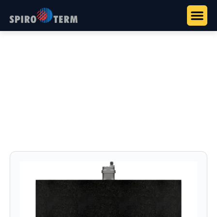
Főoldal
>
Termékek
>
Spiroterm kazánházi szerelvények
>
SpiroPro – Ipari mikrobuborék leválasztók
SpiroPro – Ipari
mikrobuborék leválasztók