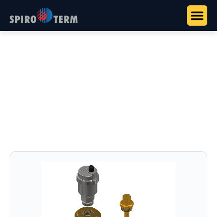
Főoldal
>
Termékek
>
Spiroterm kazánházi szerelvények
>
SpiroPro – Kazánházi kiegészítő szerelvények
SpiroPro – Kazánházi
kiegészítő szerelvények