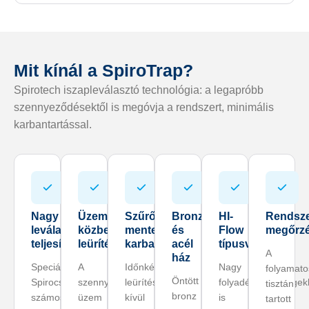
Mit kínál a SpiroTrap?
Spirotech iszapleválasztó technológia: a legapróbb
szennyeződésektől is megóvja a rendszert, minimális
karbantartással.
Nagy
Üzem
Szűrőcsere-
Bronz
HI-
Rendsze
leválasztó
közbeni
mentes
és
Flow
megőrz
teljesítmény
leürítés
karbantartás
acél
típusváltozat
A
ház
Speciális
A
Időnkénti
Nagy
folyamat
Öntött
Spirocsövek
szennyeződés
leürítésen
folyadéksebességek
tisztán
bronz
számos
üzem
kívül
is
tartott