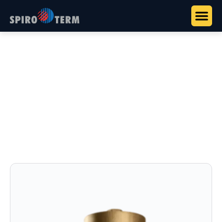
Főoldal
>
Termékek
>
Vízkezelés és rendszerstabilizálás
>
SpiroTrap
SpiroTrap
Iszapleválasztó mikroszkopikus szűréssel, üzem
közben is leüríthető.