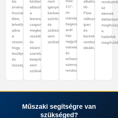
max.
kis
közben
nem
alkalmazható
rendszer
1½"-
örvényt
eltávolítható
igényel
HI-
az
os
hoznak
a
karbantartást,
Flow
elemek
méretig,
létre,
leeresztő
szűrőcsere
változat,
élettarta
hegesztett
lehetőséget
csapon,
és
ipari
meghossz
acél
adva
megkerülő
szétszerelés
és
a
ház
a
vezeték
sem
kereskedelmi
hatásfok
nagyobb
részecskéknek,
és
szükséges.
rendszerekbe
megőrződ
méretekhez
hogy
elzáró
ideális.
és
lesüllyedjenek
szerelvény
erősen
és
beépítése
szennyezett
összegyűljenek.
sem
rendszerekhez.
szükséges.
Műszaki segítségre van
szükséged?