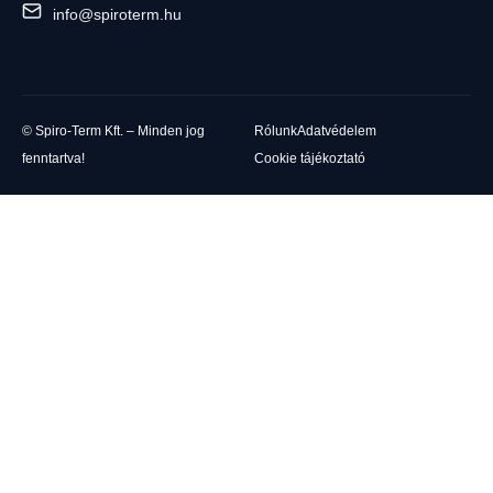
info@spiroterm.hu
© Spiro-Term Kft. – Minden jog
Rólunk
Adatvédelem
fenntartva!
Cookie tájékoztató