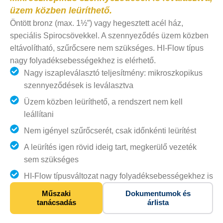
üzem közben leüríthető.
Öntött bronz (max. 1½”) vagy hegesztett acél ház,
speciális Spirocsövekkel. A szennyeződés üzem közben
eltávolítható, szűrőcsere nem szükséges. HI-Flow típus
nagy folyadéksebességekhez is elérhető.
Nagy iszapleválasztó teljesítmény: mikroszkopikus
szennyeződések is leválasztva
Üzem közben leüríthető, a rendszert nem kell
leállítani
Nem igényel szűrőcserét, csak időnkénti leürítést
A leürítés igen rövid ideig tart, megkerülő vezeték
sem szükséges
HI-Flow típusváltozat nagy folyadéksebességekhez is
Műszaki
Dokumentumok és
tanácsadás
árlista