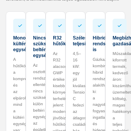
Monoblokk
Nincs
R32
Széles
Hibrid
Megbízh
kültéri
szükség
hűtőközeg
teljesítménytartomány
rendszerben
gazdas
egység
beltéri
is
Az
4,5–
Műszakil
egységre
A
Gázkazánnal
R32
16
kiforrott
Az
hűtőközeg,
kombinálva
alacsony
kW:
termék,
osztott
a
hibrid
GWP
egy
kedvező
rendszerekkel
kompresszor
rendszer
értéke
jól
áron:
ellentétben
és
alakítható
kisebb
kiválasztott
kiszámíth
nincs
az
ki:
környezeti
Tensio
üzemeltet
szükség
elpárologtató
a
terhelést
C
költség,
külön
mind
nagyobb
jelent:
fedezi
magas
beltéri
a
fogyasztású
modern,
az
hatékony
egységre:
kültéri
ingatlanok
jövőbiztos
átlagos
a
az
egységben
és
hűtőközeg-
családi
teljes
épületben
van:
hidegebb
választás.
ház
terhelési