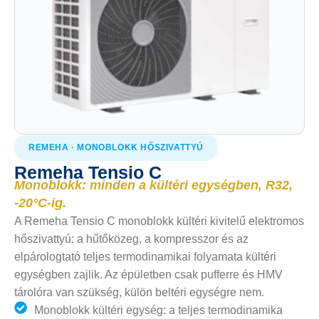
REMEHA · MONOBLOKK HŐSZIVATTYÚ
Remeha Tensio C
Monoblokk: minden a kültéri egységben, R32,
-20°C-ig.
A Remeha Tensio C monoblokk kültéri kivitelű elektromos
hőszivattyú: a hűtőközeg, a kompresszor és az
elpárologtató teljes termodinamikai folyamata kültéri
egységben zajlik. Az épületben csak pufferre és HMV
tárolóra van szükség, külön beltéri egységre nem.
Monoblokk kültéri egység: a teljes termodinamika