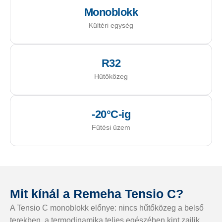
Monoblokk
Kültéri egység
R32
Hűtőközeg
-20°C-ig
Fűtési üzem
Mit kínál a Remeha Tensio C?
A Tensio C monoblokk előnye: nincs hűtőközeg a belső
terekben, a termodinamika teljes egészében kint zajlik.