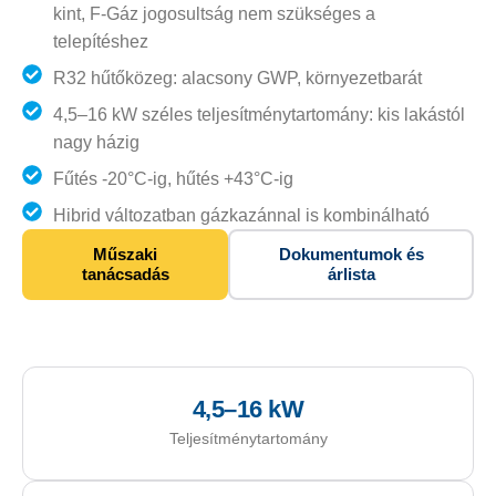
kint, F-Gáz jogosultság nem szükséges a
telepítéshez
R32 hűtőközeg: alacsony GWP, környezetbarát
4,5–16 kW széles teljesítménytartomány: kis lakástól
nagy házig
Fűtés -20°C-ig, hűtés +43°C-ig
Hibrid változatban gázkazánnal is kombinálható
Műszaki
Dokumentumok és
tanácsadás
árlista
4,5–16 kW
Teljesítménytartomány