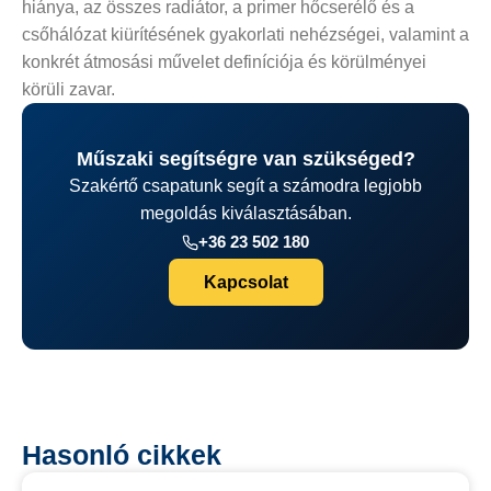
hiánya, az összes radiátor, a primer hőcserélő és a
csőhálózat kiürítésének gyakorlati nehézségei, valamint a
konkrét átmosási művelet definíciója és körülményei
körüli zavar.
Műszaki segítségre van szükséged?
Szakértő csapatunk segít a számodra legjobb
megoldás kiválasztásában.
+36 23 502 180
Kapcsolat
Hasonló cikkek