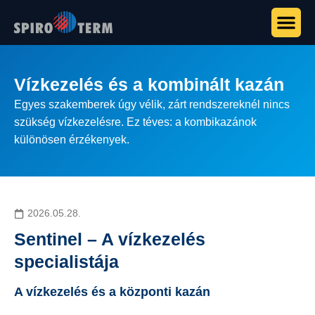
Vízkezelés és a kombinált kazán
Egyes szakemberek úgy vélik, zárt rendszereknél nincs
szükség vízkezelésre. Ez téves: a kombikazánok
különösen érzékenyek.
2026.05.28.
Sentinel – A vízkezelés
specialistája
A vízkezelés és a központi kazán