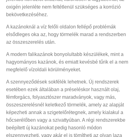
oxigén jelenléte nem feltétlenül szükséges a korrózió
bekövetkezéséhez.
A kazánoknál a víz felőli oldalon fellépő problémák
elsődleges oka az, hogy törmelék marad a rendszerben
az összeszerelés után.
A modern falikazánok bonyolultabb készülékek, mint a
hagyományos kazánok, és emiatt kevésbé tűrik el a nem
megfelelő vízoldali körülményeket.
A szennyeződések sokfélék lehetnek. Új rendszerek
esetében ezek általában a préseléskor használt olaj,
fémforgács, folyasztószer maradványok, vagy más,
összeszerelésnél keletkező törmelék, amely az alapját
képezheti annak a szigetelőrétegnek, amely kialakul a
hőcserélőben vagy a szivattyúban. A régi rendszerekbe
beépített új kazánokat pedig hasonló módon
elszennyezheti, vagy akár el is tömítheti az olyan laza