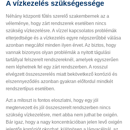
A vízkezelés szükségessége
Néhány központi fűtés szerelő szakembernek az a
véleménye, hogy zárt rendszerek esetében nincs
szükség vízkezelésre. A vízzel kapcsolatos problémák
elterjedtsége és a vízkezelés egyre népszerűbbé válása
azonban megcáfol minden ilyen érvet. Az biztos, hogy
vannak bizonyos olyan problémák a nyitott tágulási
tartállyal felszerelt rendszereknél, amelyek egyszerűen
nem léphetnek fel egy zárt rendszerben. A rosszul
elvégzett összeszerelés miatt bekövetkező korrózió és
elszennyeződés azonban gyakran előfordul mindkét
rendszertípus esetében.
Azt a mítoszt is fontos eloszlatni, hogy egy jól
megtervezett és jól összeszerelt rendszerben nincs
szükség vízkezelésre, mert abba nem juthat be oxigén.
Bár igaz, hogy a nagy koncentrációban jelen levő oxigén
jelentős korróziót okozhat, különösen a lágyacélnál, az